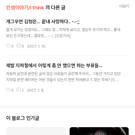
더보기
인생이야기/I think
의 다른 글
개그우먼 김형은... 끝내 사망하다.. -.-;;
글 내용
즐겨 보지는 않았어도... 그래도 참... 착하게 보이고, 열심히 웃기려 하고... 좋아
보인 친구였는데... 결국엔... -.-;; [신문기사]
0
0
2007. 1. 10.
제발 지하철에서 이렇게 좀 안 했으면 하는 부류들...
글 내용
자동차 운전과 관련된 글에 많은 사람들이 공감해 주셔서... 그동안 가지고 있던
지하철 관련 예의에는 어떤 것들이 있는지 한번 적어본다. 1. 앉는 자세? (1) 지
하철 좌석은 비좁다. 대중 교통이기에 비좁을 수 밖에 없다. 그런 좌석에서 가랭
0
2
2007. 1. 8.
이에 뭐라도 낀 놈처럼... 다리룰 좌~~~ 악 벌리고 앉는 4가지 없는 놈들이 있
다. 물론 남자라면 다리가 벌어지기 마련이다.(여자도 그런지 내가 여자가 아니
라서 모르겠다.) 하지만 벌어지는 다리 추스리지 않고 벌어지는 만큼 다 벌릴려
구 한다면, 나도 너희들 만큼 벌릴 수 있다. -.-;; 그리고 엉덩이는 뒤로 바짝 붙
여서 좀 앉자!!! 엉덩이는 겨우 걸터 앉을 정도로 앉아서 다리는 통행로 가운데까
이 블로그 인기글
지 나와서 지나다니는 사람 다리 걸려는 듯 공격적으로 나오는 너!!..