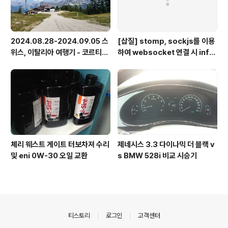
2024.08.28-2024.09.05 스
[삽질] stomp, sockjs를 이용
위스, 이탈리아 여행기 - 코르티나
하여 websocket 연결 시 info
담페초, 돌로미테, 이탈리아 알프
가 404로 나오는 경우
스
체리 웨스트 게이트 터보차져 수리
제네시스 3.3 다이나믹 더 블랙 v
및 eni 0W-30 오일 교환
s BMW 528i 비교 시승기
의안내
티스토리
로그인
고객센터