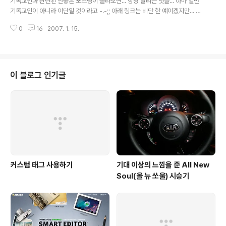
기독교인과 관련된 안좋은 포스팅이 올라오면... 항상 달리는 댓글... 아마 일반
기독교인이 아니라 이단일 것이라고 -.-;; 아래 링크는 비단 한 예이겠지만... 제
발 잘못한 건 잘못한 거라고 시인 좀 하자... -.-;; 이단, 삼단 핑계 대지 말고 -.-;;
0
16
2007. 1. 15.
참고 : http://lunarade.com/15
이 블로그 인기글
커스텀 태그 사용하기
기대 이상의 느낌을 준 All New
Soul(올 뉴 쏘울) 시승기