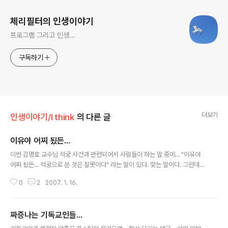
체리필터의 인생이야기
프로그램 그리고 인생...
구독하기
더보기
인생이야기/I think
의 다른 글
이유야 어찌 됬든...
글 내용
이번 김명호 교수님 석궁 사건과 관련되어서 사람들이 하는 말 중에... "이유야
어찌 됬든... 석궁으로 쏜 것은 잘못이다" 라는 말이 있다. 맞는 말이다. 그런데...
가만히 생각해 보니... 너무나도 내뱉기 쉬운 말이기도 한거 같다. 이유를 꼭 따
0
2
2007. 1. 16.
져야 할 일이라면, 따져야 하는게 옳은거 아닐까? 이놈의 잘못 돌아가는 대한민
국 사회... 한번 쯤 이유를 꼭 따지고 들어서... 썪어빠진... 시스템을 확 뒤집어 엎
고 싶다. 성균관대이건... 사법부이건... 그들에게 물어보고 싶다. "이유가 뭐요?"
짜증나는 기독교인들...
글 내용