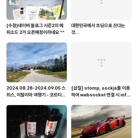
(수정)네이버 블로그 시즌2의 에
대한민국에서 초딩으로 산다는
피소드 2가 오픈예정이라네요 ^^
것...
2024.08.28-2024.09.05 스
[삽질] stomp, sockjs를 이용
위스, 이탈리아 여행기 - 코르티나
하여 websocket 연결 시 info
담페초, 돌로미테, 이탈리아 알프
가 404로 나오는 경우
스