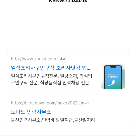
http://www.zorisa.com
광고
일식조리사구인구직 조리사닷컴 업데
이트된 최신공고 보러가기
일식조리사구인구직전문, 일당스끼, 외식업
구인구직 전문, 식당음식점 인력채용 전문 합
리적인 금액 최대의 광고효과를 지금 만나보
세요
https://blog.naver.com/janko2022
광고
토마토 인력사무소
울산인력사무소,인력비 당일지급,울산일자리
로그 정보