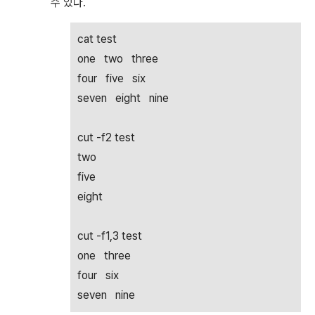
수 있다.
cat test
one two three
four five six
seven eight nine
cut -f2 test
two
five
eight
cut -f1,3 test
one three
four six
seven nine