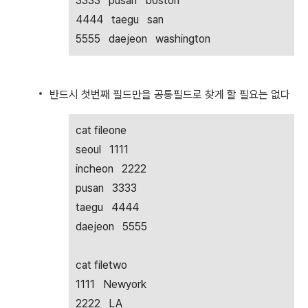
3333 pusan boston
4444 taegu san
5555 daejeon washington
반드시 첫번째 필드만을 공통필드로 찾게 할 필요는 없다
cat fileone
seoul 1111
incheon 2222
pusan 3333
taegu 4444
daejeon 5555
cat filetwo
1111 Newyork
2222 LA