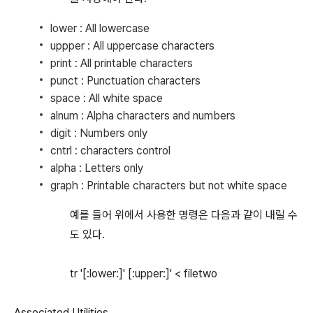
lower : All lowercase
uppper : All uppercase characters
print : All printable characters
punct : Punctuation characters
space : All white space
alnum : Alpha characters and numbers
digit : Numbers only
cntrl : characters control
alpha : Letters only
graph : Printable characters but not white space
예를 들어 위에서 사용한 명령은 다음과 같이 내릴 수
도 있다.
tr '[:lower:]' [:upper:]' < filetwo
Associated Utilities