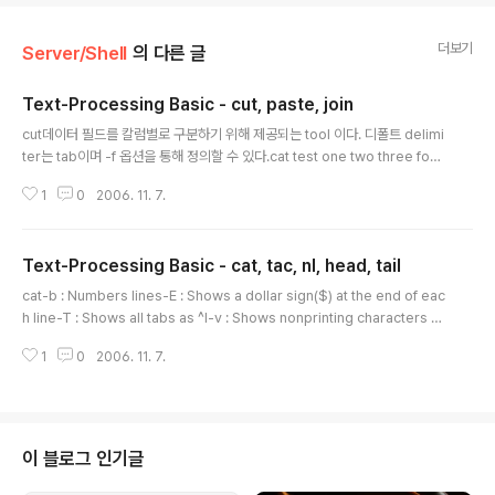
더보기
Server/Shell
의 다른 글
Text-Processing Basic - cut, paste, join
글 내용
cut데이터 필드를 칼럼별로 구분하기 위해 제공되는 tool 이다. 디폴트 delimi
ter는 tab이며 -f 옵션을 통해 정의할 수 있다.cat test one two three four
five six seven eight nine cut -f2 test two five eight cut -f1,3 test o
1
0
2006. 11. 7.
ne three four six seven nine -f 옵션 외에 다음과 같은 옵션들이 있다.-c :
Allows you to specify characters instead of fields-d : Allows you
to specify a delimiter other than the tabpastecut 명령어가 파일로부
Text-Processing Basic - cat, tac, nl, head, tail
터 내용을 선택하는 것이라면 paste나 join 명령어는 field를..
글 내용
cat-b : Numbers lines-E : Shows a dollar sign($) at the end of eac
h line-T : Shows all tabs as ^I-v : Shows nonprinting characters e
xcept tabs and carriage returns-A : Does the same as -v combin
1
0
2006. 11. 7.
ed with -E and -Ttaccat과 반대의 어순에서 알 수 있듯이 파일의 내용을 반
대 순서로 보여준다.nlnl은 라인에 넘버를 사용해 보여주며, cat 명령어에 -b를
붙인 것과 동일하다.head파일의 첫 부분을 보여준다. 디폴트로 처음부터 10라
인 까지 보여준다head -3 numbers one two three tail파일의 아래부분부
터 보여준다.he..
이 블로그 인기글