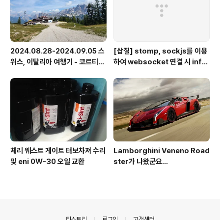
2024.08.28-2024.09.05 스
[삽질] stomp, sockjs를 이용
위스, 이탈리아 여행기 - 코르티나
하여 websocket 연결 시 info
담페초, 돌로미테, 이탈리아 알프
가 404로 나오는 경우
스
체리 웨스트 게이트 터보차져 수리
Lamborghini Veneno Road
및 eni 0W-30 오일 교환
ster가 나왔군요...
의안내
티스토리
로그인
고객센터