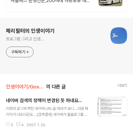
셔틀버스 운영전문,200여대 차량보유 대기
업,관공서운행,전국7~45인승차량배차,여객
자동차운수사업허가업체,각종서류제출가능
로그 정보
체리필터의 인생이야기
프로그램 그리고 인생...
구독하기
더보기
인생이야기/Gossip
의 다른 글
네이버 검색의 정책이 변경된 듯 하네요...
글 내용
리퍼러 로그에 찍힌 네이버 URL을 따라가 보니... 다음 페
이지가 나오더군요... [검색결과] 네이버가 올블로그를 통
해 티스토리나 기타 다른 많은 블로그들을 웹페이지 검색
0
6
2007. 1. 26.
결과에서 얼마전부터 보여준건 알고 있었는데, 중요한 것
은, 검색결과가 웹페이지 카테고리에서 안나오고 블로그