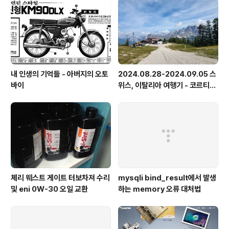
내 인생의 기억들 - 아버지의 오토
2024.08.28-2024.09.05 스
바이
위스, 이탈리아 여행기 - 코르티나
담페초, 돌로미테, 이탈리아 알프
스
체리 웨스트 게이트 터보차져 수리
mysqli bind_result에서 발생
및 eni 0W-30 오일 교환
하는 memory 오류 대처법