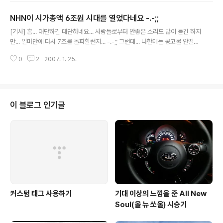
카테고리에서 나왔다는 것입니다. 계속 짖어대는 것이 효
NHN이 시가총액 6조원 시대를 열었다네요 -.-;;
과가 있긴 한가보네요 ^^ 덧. 사실 여기서 느끼는 것이지만,
글 내용
일처리 방식이 MS만큼 느린거 같긴 합니다. ㅎ 짖어댄 후
[기사] 흠... 대단하긴 대단하네요... 사람들로부터 안좋은 소리도 많이 듣긴 하지
바로 반영 안된다고 뭐라고 하지 마세요 ^^
만... 얼마만에 다시 7조를 돌파할런지... -.-;; 그런데... 나한테는 콩고물 안떨어
지나 -.-;;
0
2
2007. 1. 25.
이 블로그 인기글
커스텀 태그 사용하기
기대 이상의 느낌을 준 All New
Soul(올 뉴 쏘울) 시승기