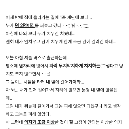
어제 밤에 집에 올라가는 길에 1층 계단에 보니...
누가
덩 2덩어리
를 싸놓고 갔다 -.-;; 뷁 -.-;;;;;;;
아침에 나와 보니 누가 치우긴 치웠네...
괜히 내가 안치우고 남이 치우게 한게 조금 맘에 걸리긴 하네...
오늘 아침 셔틀 버스로 출근하는데...
평소에 옆자리에 앉아서
자리 무지막지하게 차지하는
(그렇다고 덩
치도 크지 않으면서 -.-;;)
그 놈이... 셔툴을 타러 내 앞에 걸어가더라...
아 놔... 내가 먼저 걸어가서 자리에 앉으면 분명 내 옆에 앉을텐
데..
그럼 내가 뒤늦게 걸어가서 그놈 피해 앉으면 되겠구나 라고 생각
하고 그놈을 피해 앉았다.
아 그런데
의자가 조금 이상
한 것이 잘 고정이 안되는 이상한 의자