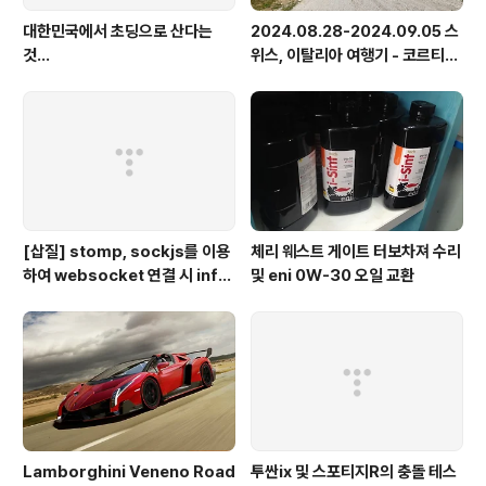
대한민국에서 초딩으로 산다는
2024.08.28-2024.09.05 스
것...
위스, 이탈리아 여행기 - 코르티나
담페초, 돌로미테, 이탈리아 알프
스
[삽질] stomp, sockjs를 이용
체리 웨스트 게이트 터보차져 수리
하여 websocket 연결 시 info
및 eni 0W-30 오일 교환
가 404로 나오는 경우
Lamborghini Veneno Road
투싼ix 및 스포티지R의 충돌 테스