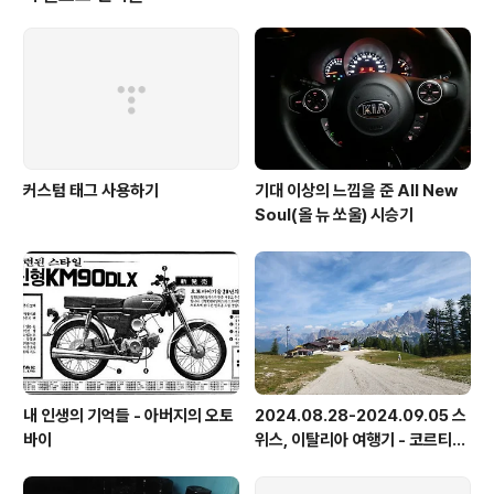
심의조 / 합천군수 : 예, 수고하십니다. ☎ ..
커스텀 태그 사용하기
기대 이상의 느낌을 준 All New
Soul(올 뉴 쏘울) 시승기
내 인생의 기억들 - 아버지의 오토
2024.08.28-2024.09.05 스
바이
위스, 이탈리아 여행기 - 코르티나
담페초, 돌로미테, 이탈리아 알프
스