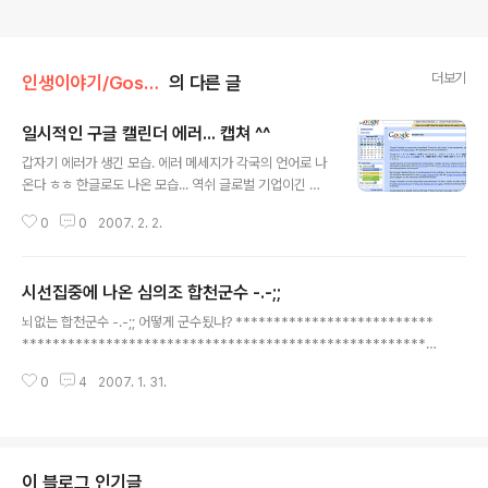
더보기
인생이야기/Gossip
의 다른 글
일시적인 구글 캘린더 에러... 캡쳐 ^^
글 내용
갑자기 에러가 생긴 모습. 에러 메세지가 각국의 언어로 나
온다 ㅎㅎ 한글로도 나온 모습... 역쉬 글로벌 기업이긴 한
가보다 ㅎㅎ
0
0
2007. 2. 2.
시선집중에 나온 심의조 합천군수 -.-;;
글 내용
뇌없는 합천군수 -.-;; 어떻게 군수됬냐? **************************
******************************************************
******************* ☎ 손석희 / 진행 : 오늘 미니인터뷰 진행하겠습니
0
4
2007. 1. 31.
다. 요즘 경남 합천군이 주목을 받고 있는데요. 아시다시피 합천은 전두환 전 대
통령의 고향입니다. 최근에 합천군에 있는 공원 이름을 전두환씨의 아호를 딴
‘일해공원’으로 바꾸는 문제가 얘기가 되면서 찬반 입장이 확연하게 갈리고 있
는데요. 일해공원 개명을 추진하고 있는 심의조 합천군수를 잠시 연결하겠습니
다. 여보세요. ☎ 심의조 / 합천군수 : 네. ☎ 손석희 / 진행 : 안녕하십니까? ☎
이 블로그 인기글