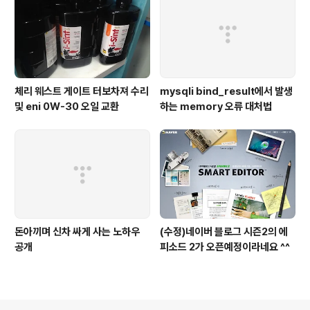
체리 웨스트 게이트 터보차져 수리
mysqli bind_result에서 발생
및 eni 0W-30 오일 교환
하는 memory 오류 대처법
돈아끼며 신차 싸게 사는 노하우
(수정)네이버 블로그 시즌2의 에
공개
피소드 2가 오픈예정이라네요 ^^