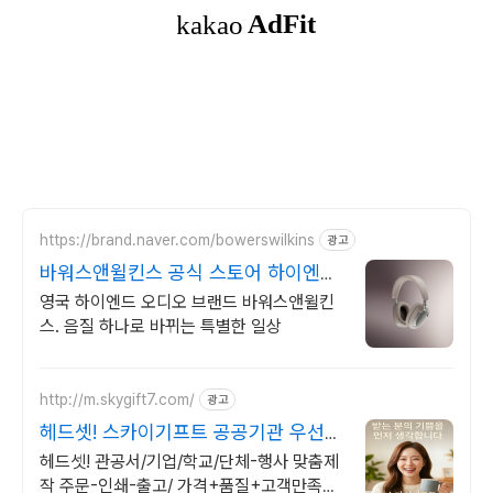
https://brand.naver.com/bowerswilkins
광고
바워스앤윌킨스 공식 스토어 하이엔드
명품 오디오
영국 하이엔드 오디오 브랜드 바워스앤윌킨
스. 음질 하나로 바뀌는 특별한 일상
http://m.skygift7.com/
광고
헤드셋! 스카이기프트 공공기관 우선구
매 대상기업
헤드셋! 관공서/기업/학교/단체-행사 맞춤제
작 주문-인쇄-출고/ 가격+품질+고객만족도