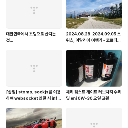
대한민국에서 초딩으로 산다는
2024.08.28-2024.09.05 스
것...
위스, 이탈리아 여행기 - 코르티나
담페초, 돌로미테, 이탈리아 알프
스
[삽질] stomp, sockjs를 이용
체리 웨스트 게이트 터보차져 수리
하여 websocket 연결 시 info
및 eni 0W-30 오일 교환
가 404로 나오는 경우