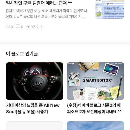
일시적인 구글 캘린더 에러... 캡쳐 ^^
글 내용
갑자기 에러가 생긴 모습. 에러 메세지가 각국의 언어로 나
온다 ㅎㅎ 한글로도 나온 모습... 역쉬 글로벌 기업이긴 한
가보다 ㅎㅎ
0
0
2007. 2. 2.
이 블로그 인기글
기대 이상의 느낌을 준 All New
(수정)네이버 블로그 시즌2의 에
Soul(올 뉴 쏘울) 시승기
피소드 2가 오픈예정이라네요 ^^