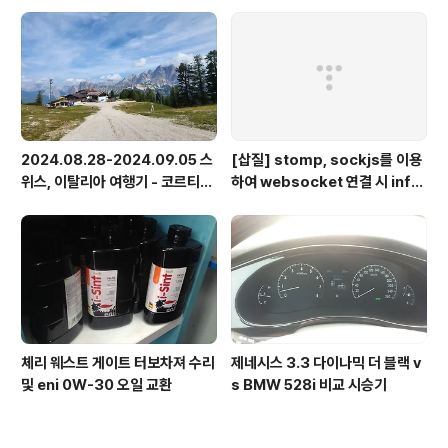
2024.08.28-2024.09.05 스
[삽질] stomp, sockjs를 이용
위스, 이탈리아 여행기 - 코르티나
하여 websocket 연결 시 info
담페초, 돌로미테, 이탈리아 알프
가 404로 나오는 경우
스
체리 웨스트 게이트 터보차져 수리
제네시스 3.3 다이나믹 더 블랙 v
및 eni 0W-30 오일 교환
s BMW 528i 비교 시승기