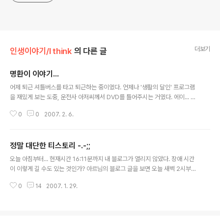
더보기
인생이야기/I think
의 다른 글
명환이 이야기...
글 내용
어제 퇴근 셔틀버스를 타고 퇴근하는 중이였다. 언제나 '생활의 달인' 프로그램
을 재밌게 보는 도중, 운전사 아저씨께서 DVD를 틀어주시는 거였다. 에이... 재
밌게 보고 있는데 왠 DVD람... 또 회사에서 뭔가 제작해서 세뇌 교육을 시킬려
0
0
2007. 2. 6.
나 보군 -.-;; 이런 생각을 하게 되었다. 그런데 어 이건 그런 내용이 아닌데 하면
서 유심히 보게 되었다. 보다가... 그만 눈에 이슬이 고이고 말았다. -.-;; 한 아이
의 아빠로서... 내 아이가 저런 상태가 된다면 나는 어떻게 행동할까... 우리 아들
정말 대단한 티스토리 -.-;;
'새하'가 튼튼한 모습으로 지금까지 잘 자라주는 것이 얼마나 고맙고 날 행복하
글 내용
게 해 주는 것인가... 그런 많은 생각들이 들었다. 흑.. 아직 감정이 메마르지 않았
오늘 아침부터... 현재시간 16:11분까지 내 블로그가 열리지 않았다. 장애 시간
나보다. 제발... 저런 아픈 아이들이, 아니 아..
이 이렇게 길 수도 있는 것인가? 아르님의 블로그 글을 보면 오늘 새벽 2시부터
안들어 가졌다고 하니... 14시간 가량... 장애가 이어진 셈이다. 보안공격으로 인
0
14
2007. 1. 29.
해 전체 시스템이 마비되었다고는 하지만, 이렇게 오랜 시간동안 무방비로 놔둔
다는 것 자체가... 티스토리의 네임밸류를 무지막지하게 깎아 내린 것 밖에 없다.
좀더 프로다운 모습을 보여줄 수 는 없을까? 다음(DAUM)과 같이 서비스를 하
고 있는데, 다음에서 그동안 가지고 있었던... 기술력들을 티스토리에서는 사용