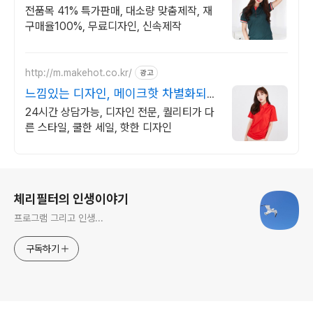
전통의 전문업체
전품목 41% 특가판매, 대소량 맞춤제작, 재
구매율100%, 무료디자인, 신속제작
http://m.makehot.co.kr/
광고
느낌있는 디자인, 메이크핫 차별화되고
세련된 디자인!
24시간 상담가능, 디자인 전문, 퀄리티가 다
른 스타일, 쿨한 세일, 핫한 디자인
로그 정보
체리필터의 인생이야기
프로그램 그리고 인생...
구독하기