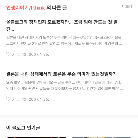
더보기
인생이야기/I think
의 다른 글
올블로그의 정책인지 모르겠지만... 조금 맘에 안드는 것 발
견...
글 내용
결론을 내린 상태에서의 토론은 무슨 의미가 있는것일까? 라는 포스팅이 올블
로그에서 인기글 2위로 한참 달리고 있는데... 새로운 포스팅 네이버 검색의 정
책이 변경된 듯 하네요...이 인기글이 되면서 위 포스팅이 인기글에서 제외 되네
0
13
2007. 1. 26.
요. 인기글에 동일한 블로거의 글이 등록되면 하나는 제하는 정책인 듯 한데...
흑.. ㅠㅠ 둘다 인기글에 올려주시면 안될려나요? ^^;; 흠... 너무 인기에 연연하
는 건가 ^^;;
결론을 내린 상태에서의 토론은 무슨 의미가 있는것일까?
글 내용
요즘 보면... 올블에 많이 올라오는 글들 중에... 안티 네이버 글들이 매우 많다.
안티 네이버와 관련된 글들을 다 읽어보지는 않지만... 간간히 읽어보면 매우 동
감이 가는 것들도 많고... 정말로 개선해야 할 점들도 많다. 하지만, 누구나 쉽게
0
10
2007. 1. 26.
말하듯이, 관점의 변화를 가진 후 다시 해당 이슈를 쳐다보게 된다면 어떨까? 글
재주가 없어서 정확히 표현할 자신은 없지만, 몇가지만 생각해 보기로 하자. 1.
네이버의 검색엔진은 형편없다? 맞는 말이다. 내가 보기에도 형편없어 보인다.
정말 구글과 같이 딱 필요한 정보를 바로 바로 찾아주기를 간절히 바라고 있다.
하지만, 네이버 측 입장에서 생각해 보자. 같은 resource를 가지고 다수의 사
이 블로그 인기글
용자를 만족시켜 주기 위해서 네이버는 기술에 투자를 하거나, 파워..