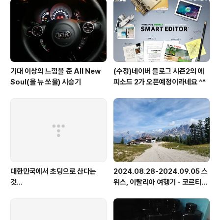
기대 이상의 느낌을 준 All New
(수정)네이버 블로그 시즌2의 에
Soul(올 뉴 쏘울) 시승기
피소드 2가 오픈예정이라네요 ^^
대한민국에서 초딩으로 산다는
2024.08.28-2024.09.05 스
것...
위스, 이탈리아 여행기 - 코르티나
담페초, 돌로미테, 이탈리아 알프
스