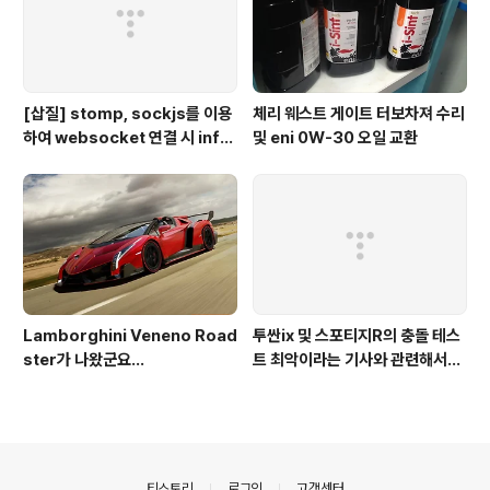
[삽질] stomp, sockjs를 이용
체리 웨스트 게이트 터보차져 수리
하여 websocket 연결 시 info
및 eni 0W-30 오일 교환
가 404로 나오는 경우
Lamborghini Veneno Road
투싼ix 및 스포티지R의 충돌 테스
ster가 나왔군요...
트 최악이라는 기사와 관련해서...
의안내
티스토리
로그인
고객센터