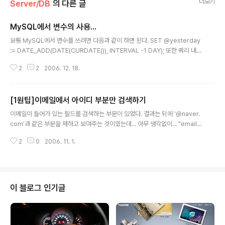
더보기
Server/DB
의 다른 글
MySQL에서 변수의 사용...
글 내용
보통 MySQL에서 변수를 쓰려면 다음과 같이 하면 된다. SET @yesterday
:= DATE_ADD(DATE(CURDATE()), INTERVAL -1 DAY); 또한 쿼리 내에
서 직접 변수에 값을 담으려면 다음과 같이 하면 된다. SELECT column INT
2
2
2006. 12. 18.
O @columnVar ... 이런식으로 쿼리만을 모아서 프로그램 짜듯이 procedur
e하게 짜나간 후 sql파일로 저장해서 사용한다. 여지껏 이렇게 만들어서 사용
하고 있는데... 문제가 하나 생겼다 SELECT해온 컬럼값이 없을 경우 에러를 내
[1원팁]이메일에서 아이디 부분만 검색하기
뱉으면서 다음 내용으로 넘어가질 않는 것이다. MYSQL 문법을 뒤져서 겨우
글 내용
겨우 찾아냈다. SELECT @columnVar := column ... 이런식으로 하면 에러
이메일이 들어가 있는 필드를 검색하는 부분이 있었다. 결과는 뒤에 '@naver.
가 안나면서 변수에 값을..
com'과 같은 부분을 제하고 보여주는 것이였는데... 아무 생각없이... "email L
IKE '%$searchWord%' 라고 했더니... 바로 QA 팀에 걸렸다 ㅎㅎ n, a, v,
2
0
2006. 11. 1.
e, r, ., c, o, m 중 아무 글자로나 검색하면... 모든 내용이 다 나오게 되니 말이
다 ㅎㅎ 그래서 MySQL 메뉴얼 찾아서 검색해보니... SUBSTRING_INDEX
라는 좋은 놈이 있더라... SELECT email FROM table WHERE SUBSTRI
NG_INDEX(eamil, '@', 1) LIKE '%$searchWord%';
이 블로그 인기글