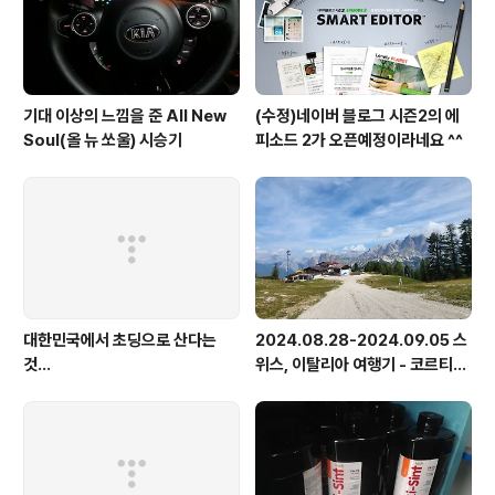
기대 이상의 느낌을 준 All New
(수정)네이버 블로그 시즌2의 에
Soul(올 뉴 쏘울) 시승기
피소드 2가 오픈예정이라네요 ^^
대한민국에서 초딩으로 산다는
2024.08.28-2024.09.05 스
것...
위스, 이탈리아 여행기 - 코르티나
담페초, 돌로미테, 이탈리아 알프
스