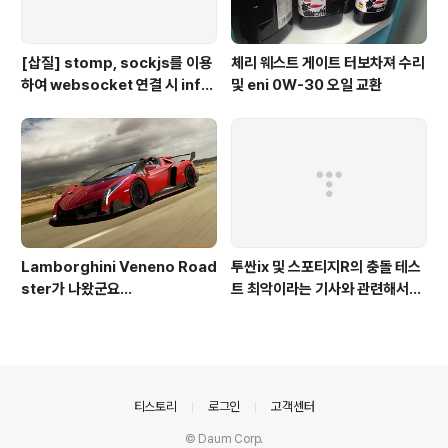
[삽질] stomp, sockjs를 이용
체리 웨스트 게이트 터보차져 수리
하여 websocket 연결 시 info
및 eni 0W-30 오일 교환
가 404로 나오는 경우
Lamborghini Veneno Road
투싼ix 및 스포티지R의 충돌 테스
ster가 나왔군요...
트 최악이라는 기사와 관련해서...
의안내
티스토리
로그인
고객센터
© Daum Corp.