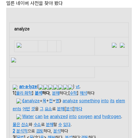
얼른 네이버 사전을 찾아 봤다
analyze
an·a·lyze
〔
〕
vt
.
1
【
물리·화학
】
분석
하다
,
분해
하다;【
수학
】
해석
하다
《
analyze
+
목
+
전
+
명
》
analyze
something
into
its
elem
ents
어떤
것
을
그
요소
로
분해
[
분석
]
하다
Water
can
be
analyzed
into
oxygen
and
hydrogen
.
물은
산소
와
수소
로
분해
할
수
있다
.
2
분석적
으로
검토
하다,
분석
하다
3
【
문법
】 <
문
(文)
을
>
해부
하다,
분석
하다;
검토
하다