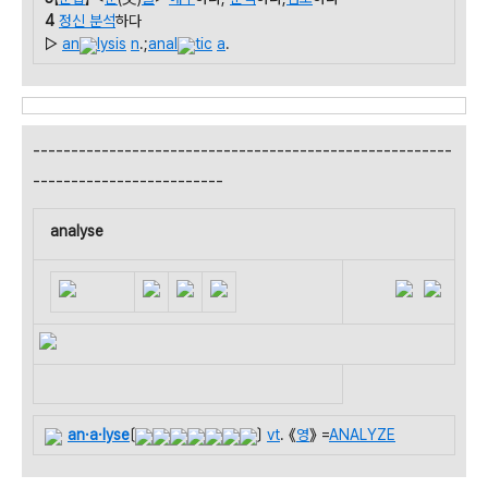
4
정신 분석
하다
▷
an
lysis
n
.;
anal
tic
a
.
-------------------------------------------------------
-------------------------
analyse
an·a·lyse
〔
〕
vt
. 《
영
》 =
ANALYZE