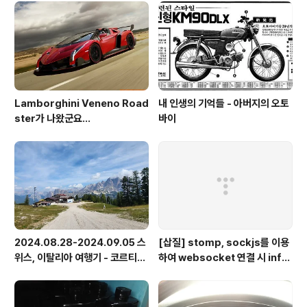
Lamborghini Veneno Road
내 인생의 기억들 - 아버지의 오토
ster가 나왔군요...
바이
2024.08.28-2024.09.05 스
[삽질] stomp, sockjs를 이용
위스, 이탈리아 여행기 - 코르티나
하여 websocket 연결 시 info
담페초, 돌로미테, 이탈리아 알프
가 404로 나오는 경우
스