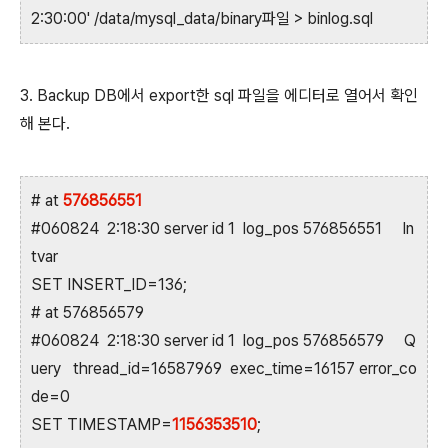
2:30:00' /data/mysql_data/binary파일 > binlog.sql
3. Backup DB에서 export한 sql 파일을 에디터로 열어서 확인
해 본다.
# at
576856551
#060824 2:18:30 server id 1 log_pos 576856551 In
tvar
SET INSERT_ID=136;
# at 576856579
#060824 2:18:30 server id 1 log_pos 576856579 Q
uery thread_id=16587969 exec_time=16157 error_co
de=0
SET TIMESTAMP=
1156353510
;