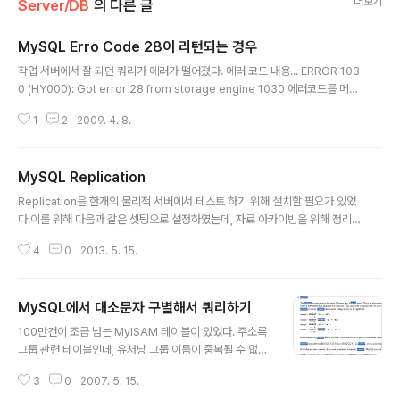
더보기
Server/DB
의 다른 글
MySQL Erro Code 28이 리턴되는 경우
글 내용
작업 서버에서 잘 되던 쿼리가 에러가 떨어졌다. 에러 코드 내용... ERROR 103
0 (HY000): Got error 28 from storage engine 1030 에러코드를 메뉴
얼로 찾아보니 별다른 내용도 없고, 위 메시지랑 같은 이야기만... ^^;; Error: 1
1
2
2009. 4. 8.
030 SQLSTATE: HY000 (ER_GET_ERRNO) Message: Got error %
d from storage engine 그래서 사내 DBA분에게 물어보고 확인해 본 결과
28 에러코드는 다음과 같은 방법으로 찾는 것이라고 한다. [xxxxxx bin]# ./p
MySQL Replication
error 28 OS error code 28: No space left on device mysql이 설치
글 내용
된 디렉토리의 bin 디렉토리에서 perror라는..
Replication을 한개의 물리적 서버에서 테스트 하기 위해 설치할 필요가 있었
다.이를 위해 다음과 같은 셋팅으로 설정하였는데, 자료 아카이빙을 위해 정리
해 본다. 기본적인 것은 아래와 같다. 1. 한개의 서버에 두개의 MySQL을 설치
4
0
2013. 5. 15.
한다.2. 각각 다른 Port를 사용한다.3. Master, Slave 설정을 하고 Replicati
on을 시작한다. 자세하게 기술하면 아래와 같다. 1. configure를 통해 maste
r mysql 설치 디렉토리를 지정한다. ex)./configure --prefix=/설치디렉토
MySQL에서 대소문자 구별해서 쿼리하기
리/mysql_master --with-charset=utf8 --enable-assembler 2. ma
글 내용
ke, make install을 통해 설치한다. 3. master db가 설치가 완..
100만건이 조금 넘는 MyISAM 테이블이 있었다. 주소록
그룹 관련 테이블인데, 유저당 그룹 이름이 중복될 수 없었
다. 그런데 기존에는 nhn과 NHN이 서로 같은 것이라고 생
3
0
2007. 5. 15.
각해서 디비 내에서 대소문자가 틀린 경우에는 새로운 그