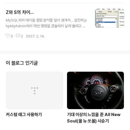
룹을 추가하거나 기존 그룹의 이름을 수정할 수 없었다. 뭐
간단하게 BINARY로 해당 컬럼의 속성을 변경해도 되겠지
Z와 S의 차이...
만... innoDB도 아닌 MyISAM 테이블에 100만건이니 A
글 내용
LTER 한번만 쳐도 수시간은 잡아 먹을 듯 했다. 그래서 메
MySQL에서 테이블 컬럼 분석할 일이 생겨서... 일전에 p
뉴얼을 뒤졌더니... 역시나 ^^ BINARY라는 Cast Functi
hpMyAdmin에서 하던 명령을 콘솔에서 날려 볼려고 하
on을 쓰면 되는 것이었다. 복잡하게 해결해야 만 될것같은
였다. 대충 기억나는 명령어로는 ANAL... 뭐라고 하는거
문제를 간단하게 해결할 수 있게 되었다. 역시 모든 문제의
0
2
2007. 2. 14.
같았는데 라며... 메뉴얼을 뒤적였다. 다음과 같은 명령어가
해결책은 메뉴얼이다.
나오더군... 이게 맞나보다 하고 날렸더니 -.-;; 왜 안되는거
지... -.-;; 내가 예상했던 결과하고 틀리게 나오네 -.-;; 이곳
저곳 한참을 찾은 끝에 알아 낸 명령어는... -.-;; 어... ANA
LYZE하고 ANALYSE하고 뭐가 틀린거야? 얼른 네이버
이 블로그 인기글
사전을 찾아 봤다 analyze an·a·lyze〔〕 vt. 1【물리·화학】
분석하다, 분해하다;【수학】 해석하다 《analyze+목+전
+명》 analyze something into its element..
커스텀 태그 사용하기
기대 이상의 느낌을 준 All New
Soul(올 뉴 쏘울) 시승기