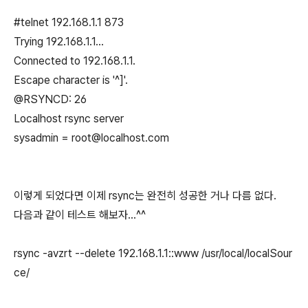
#telnet 192.168.1.1 873
Trying 192.168.1.1...
Connected to 192.168.1.1.
Escape character is '^]'.
@RSYNCD: 26
Localhost rsync server
sysadmin = root@localhost.com
이렇게 되었다면 이제 rsync는 완전히 성공한 거나 다름 없다.
다음과 같이 테스트 해보자...^^
rsync -avzrt --delete 192.168.1.1::www /usr/local/localSour
ce/