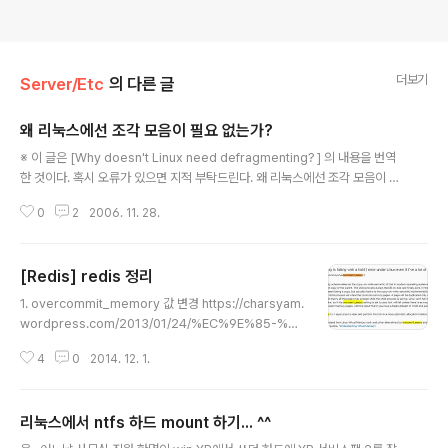
더보기
Server/Etc
의 다른 글
왜 리눅스에선 조각 모음이 필요 없는가?
글 내용
※ 이 글은 [Why doesn't Linux need defragmenting? ] 의 내용을 번역
한 것이다. 혹시 오류가 있으면 지적 부탁드린다. 왜 리눅스에선 조각 모음이 필
요 없는가? 지겹게도 되풀이되어 나오는 질문 하나가 있죠: "왜 리눅스의 파일
0
2
2006. 11. 28.
시스템은 조각 모음이 필요 없나요?". 이 글을 통해 질문에 대한 해답을 한 방에
정리해 보고자 합니다.단순히 수많은 기술적 설명들을 어설프게 더듬거리기보
다, ASCII 그림을 사용하는 게 훨씬 효과적일 것 같습니다. 그런 고로, 전반적인
[Redis] redis 정리
설명을 진행하는 데 이 그림을 사용하도록 하겠습니다: a b c d e f g h i j k l
글 내용
m n o p q r s t u v w x y z a 0 0 0 0 0 0 0 0 0 0 0 0 0 0 0 0 0 0 ..
1. overcommit_memory 값 변경 https://charsyam.
wordpress.com/2013/01/24/%EC%9E%85-%E
A%B0%9C%EB%B0%9C-redis-vm-overcommit
4
0
2014. 12. 1.
_memory-%EC%9D%84-%EC%95%84%EC%8
B%9C%EB%82%98%EC%9A%94/#comment-1
256 위 포스트를 보다가 overcommit_memory 값은
리눅스에서 ntfs 하드 mount 하기... ^^
어디에 셋팅되어 있고, 어떻게 변경하는 것인지 궁금해서
글 내용
구글링.아래와 같은 포스트 찾음. http://redis.io/topic