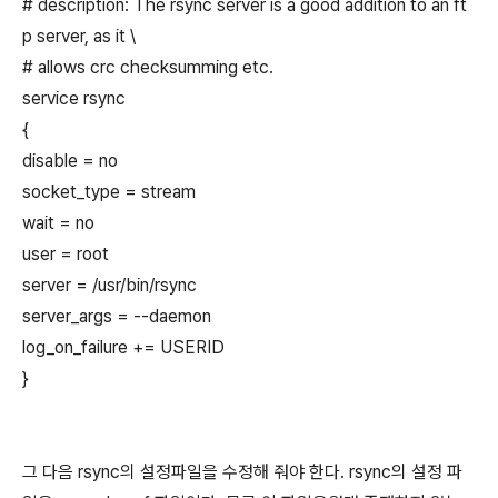
# description: The rsync server is a good addition to an ft
p server, as it \
# allows crc checksumming etc.
service rsync
{
disable = no
socket_type = stream
wait = no
user = root
server = /usr/bin/rsync
server_args = --daemon
log_on_failure += USERID
}
그 다음 rsync의 설정파일을 수정해 줘야 한다. rsync의 설정 파