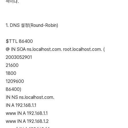
적이다.
1. DNS 설정(Round-Robin)
$TTL 86400
@ IN SOA ns.localhost.com. root.localhost.com. (
2003052901
21600
1800
1209600
86400)
IN NS ns.localhost.com.
IN A 192.168.1.1
www IN A 192.168.1.1
www IN A 192.168.1.2