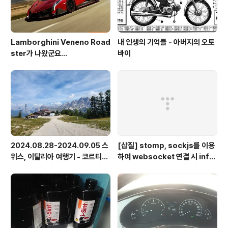
Lamborghini Veneno Road
내 인생의 기억들 - 아버지의 오토
ster가 나왔군요...
바이
2024.08.28-2024.09.05 스
[삽질] stomp, sockjs를 이용
위스, 이탈리아 여행기 - 코르티나
하여 websocket 연결 시 info
담페초, 돌로미테, 이탈리아 알프
가 404로 나오는 경우
스