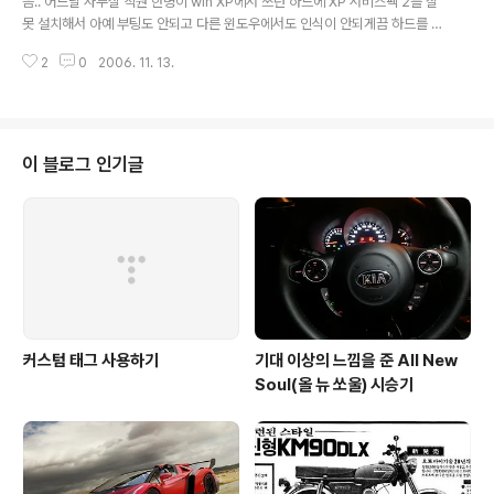
음.. 어느날 사무실 직원 한명이 win XP에서 쓰던 하드에 XP 서비스팩 2를 잘
s/faq 현재 셋팅 된 값은 /proc/sys/vm/overcommit_
못 설치해서 아예 부팅도 안되고 다른 윈도우에서도 인식이 안되게끔 하드를 망
memory 에 있음. http://redis.io/topics/admin 값 셋
가트린 적이 있었습니다. 저는 리눅스를 깔 때 아주 많은 포맷 형식을 지원하길
팅은 /etc/sysctl.conf 안에 v..
2
0
2006. 11. 13.
래... 그냥 마운트 시키면 될 줄 알고 마운트를 시도 했죠. 그랬더니.. -.-;; 커널에
서 ntfs를 지원 안한다는 말만.. ^^ 다른 분의 도움을 얻어 ntfs를 마운트 하는데
성공했습니다. ^^ 그래서 그 방법을 알려드리고자.. ^^ 이미 알고 있는 분들은
역시 pass ^^ 레드햇 7.3, 커널 버전 2.4.20-28.7을 기준으로 설명 드립니
다. 1. 자신의 커널 버전을 확인 uname -r 2. cpu 타입 확인 rpm -q --quer
이 블로그 인기글
yformat "%{AR..
커스텀 태그 사용하기
기대 이상의 느낌을 준 All New
Soul(올 뉴 쏘울) 시승기