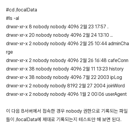
#cd /localData
#ls -al
drwxr-xr-x 8 nobody nobody 4096 2월 23 17:57 .
drwxr-xr-x 20 nobody nobody 4096 2월 24 13:10 ..
drwxr-xr-x 2 nobody nobody 4096 2월 25 10:44 adminCha
rge
drwxr-xr-x 2 nobody nobody 4096 2월 26 16:48 cafeConn
drwxr-xr-x 38 nobody nobody 4096 2월 11 13:23 history
drwxr-xr-x 38 nobody nobody 4096 7월 22 2003 ipLog
drwxr-xr-x 2 nobody nobody 8192 2월 27 2004 joinWord
drwxr-xr-x 2 nobody nobody 4096 1월 2 00:06 userAgent
이 다음 B서버에서 접속한 경우 nobody 권한으로 기록되는 파일
들이 /localData에 제대로 기록되는지 테스트만 해 보면 된다.