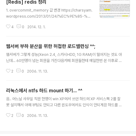
[Redis] redis 정리
글 내용
1. overcommit_memory 값 변경 https://charsyam.
wordpress.com/2013/01/24/%EC%9E%85-%E
A%B0%9C%EB%B0%9C-redis-vm-overcommit
4
0
2014. 12. 1.
_memory-%EC%9D%84-%EC%95%84%EC%8
B%9C%EB%82%98%EC%9A%94/#comment-1
256 위 포스트를 보다가 overcommit_memory 값은
웹서버 부하 분산을 위한 허접한 로드밸런싱 ^^;
어디에 셋팅되어 있고, 어떻게 변경하는 것인지 궁금해서
글 내용
구글링.아래와 같은 포스트 찾음. http://redis.io/topic
웹서버가 그렇게 성능(Xeon 2.4, 스카시HDD, 1G RAM)이 떨어지는 것도 아
s/faq 현재 셋팅 된 값은 /proc/sys/vm/overcommit_
닌데... 60만명이 넘는 회원을 가진다음카페 회원들한테 메일한번 쏜 이후로 엄
memory 에 있음. http://redis.io/topics/admin 값 셋
청난 접속에 거의 서버가 멎을 뻔 하였던 경험을 하였습니다. 그래서 생각한 것
팅은 /etc/sysctl.conf 안에 v..
2
0
2006. 11. 13.
이 로드밸런싱인데... 허접한 제 실력에 로드밸런싱이란 것은 하기 힘든 작업이
었죠.^^ 그래도 어디서 들어본 것은 있는지 문득 생각난 것이 rsync와 Round
-Robin이였습니다.^^ 하지만 들어보기만 했지 직접 해 본적은 없어서... 어떻
리눅스에서 ntfs 하드 mount 하기... ^^
게 해야 할 지 난감하더군요..^^ 어째든 맨땅에 헤딩은 그렇게 시작이 되었습니
글 내용
다.^^ 여기서 많은 분들께 질문도 하고... 여기 저기 문서도 많이 찾아 봤습니다.
음.. 어느날 사무실 직원 한명이 win XP에서 쓰던 하드에 XP 서비스팩 2를 잘
^^ 아직 완벽하지는 않은 듯 하니... 참고로 보시고.. 물론 ..
못 설치해서 아예 부팅도 안되고 다른 윈도우에서도 인식이 안되게끔 하드를 망
가트린 적이 있었습니다. 저는 리눅스를 깔 때 아주 많은 포맷 형식을 지원하길
2
0
2006. 11. 13.
래... 그냥 마운트 시키면 될 줄 알고 마운트를 시도 했죠. 그랬더니.. -.-;; 커널에
서 ntfs를 지원 안한다는 말만.. ^^ 다른 분의 도움을 얻어 ntfs를 마운트 하는데
성공했습니다. ^^ 그래서 그 방법을 알려드리고자.. ^^ 이미 알고 있는 분들은
역시 pass ^^ 레드햇 7.3, 커널 버전 2.4.20-28.7을 기준으로 설명 드립니