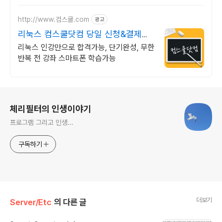
http://www.컴스쿨.com
광고
리눅스 컴스쿨닷컴 당일 신청&결제시
기프티콘!
리눅스 인강만으로 합격가능, 단기완성, 무한
반복 전 강좌 스마트폰 학습가능
로그 정보
체리필터의 인생이야기
프로그램 그리고 인생...
구독하기
더보기
Server/Etc
의 다른 글