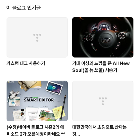
다. 1. 자신의 커널 버전을 확인 uname -r 2. cpu 타입 확인 rpm -q --quer
이 블로그 인기글
yformat "%{AR..
커스텀 태그 사용하기
기대 이상의 느낌을 준 All New
Soul(올 뉴 쏘울) 시승기
(수정)네이버 블로그 시즌2의 에
대한민국에서 초딩으로 산다는
피소드 2가 오픈예정이라네요 ^^
것...