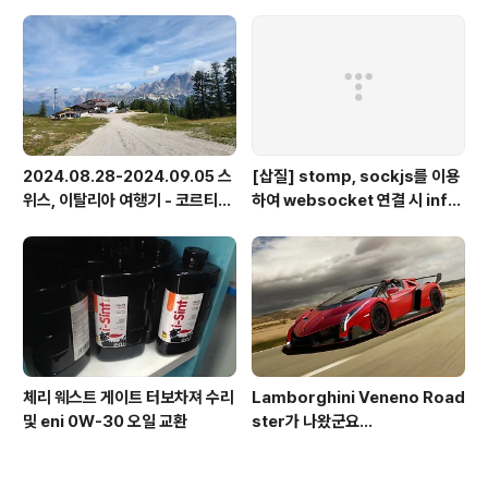
2024.08.28-2024.09.05 스
[삽질] stomp, sockjs를 이용
위스, 이탈리아 여행기 - 코르티나
하여 websocket 연결 시 info
담페초, 돌로미테, 이탈리아 알프
가 404로 나오는 경우
스
체리 웨스트 게이트 터보차져 수리
Lamborghini Veneno Road
및 eni 0W-30 오일 교환
ster가 나왔군요...