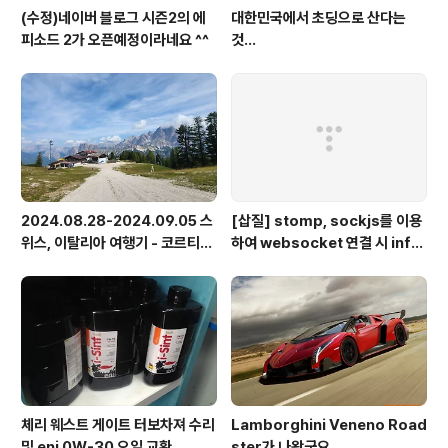
(수정)네이버 블로그 시즌2의 에
대한민국에서 초딩으로 산다는
피소드 2가 오픈예정이라네요 ^^
것...
2024.08.28-2024.09.05 스
[삽질] stomp, sockjs를 이용
위스, 이탈리아 여행기 - 코르티나
하여 websocket 연결 시 info
담페초, 돌로미테, 이탈리아 알프
가 404로 나오는 경우
스
체리 웨스트 게이트 터보차져 수리
Lamborghini Veneno Road
및 eni 0W-30 오일 교환
ster가 나왔군요...