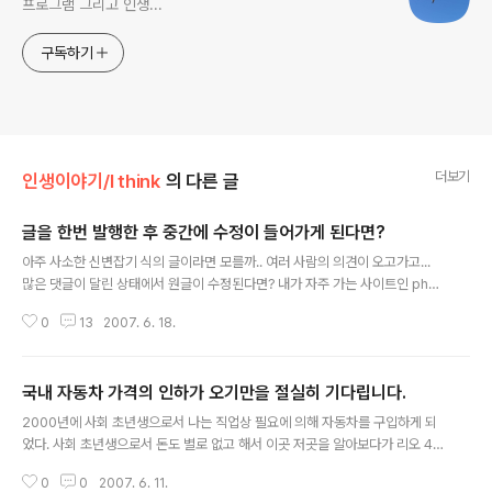
프로그램 그리고 인생...
구독하기
더보기
인생이야기/I think
의 다른 글
글을 한번 발행한 후 중간에 수정이 들어가게 된다면?
글 내용
아주 사소한 신변잡기 식의 글이라면 모를까.. 여러 사람의 의견이 오고가고...
많은 댓글이 달린 상태에서 원글이 수정된다면? 내가 자주 가는 사이트인 php
school의 Forum에는 댓글이 달리면 원글이 수정이 안된다. 그건 한번 논제를
0
13
2007. 6. 18.
낸 사람이 댓글이 달린 후에 원글을 바꾸어 댓글 단 사람을 소위 낚는 일이 있어
서는 안되기 때문이다. 일전에 phpschool에서 그런 일이 많이 있어 왔고, 그
렇기 때문에 체제가 그런식으로 변환 된 것으로 안다. 그런데 이러한 커뮤니티
국내 자동차 가격의 인하가 오기만을 절실히 기다립니다.
사이트에서뿐 아니라, 블로그에서도 그런일이 종종 발생한다. 원글을 읽고 그에
글 내용
대한 생각을 답글로 달았는데, 난독증이니 뭐니 하면서 답글을 까길래... 원글을
2000년에 사회 초년생으로서 나는 직업상 필요에 의해 자동차를 구입하게 되
보니 뭔가 느낌이 이상했던 적이 있다. 정확히는 모르겠는데 무언가 바뀐 듯한..
었다. 사회 초년생으로서 돈도 별로 없고 해서 이곳 저곳을 알아보다가 리오 4d
oor 1.3을 구입하게 되었다. 당시 차 가격은 720만원, 이것 저것 해서 900여
0
0
2007. 6. 11.
만원 정도에 차를 구입하게 되었다. 1천만원이 조금 안되는 가격이었지만, 900