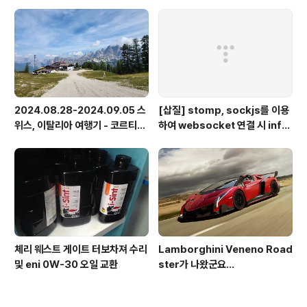
2024.08.28-2024.09.05 스
[삽질] stomp, sockjs를 이용
위스, 이탈리아 여행기 - 코르티나
하여 websocket 연결 시 info
담페초, 돌로미테, 이탈리아 알프
가 404로 나오는 경우
스
체리 웨스트 게이트 터보차져 수리
Lamborghini Veneno Road
및 eni 0W-30 오일 교환
ster가 나왔군요...