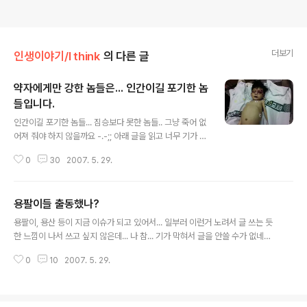
더보기
인생이야기/I think
의 다른 글
약자에게만 강한 놈들은... 인간이길 포기한 놈
들입니다.
글 내용
인간이길 포기한 놈들... 짐승보다 못한 놈들.. 그냥 죽어 없
어져 줘야 하지 않을까요 -.-;; 아래 글을 읽고 너무 기가 막
혀서... 많은 분들이 알길 원해서... 퍼왔습니다. 너무 무서워
0
30
2007. 5. 29.
서... 우리 아들놈... 어린이 집에도 못 보내겠습니다. 어린이
집을 운영하는 사람들에 대한 정신감정을 의무적으로 받도
록 해야 하지 않을까요? 왜 이리 정신병자들이 어린이집에
용팔이들 출동했나?
서 설쳐 대는 걸까요? 제발... 저런 사람들 좀... 국가에서 합
글 내용
법적으로 안죽여 주나요? -.-;; 출처 : [원글] **********
용팔이, 용산 등이 지금 이슈가 되고 있어서... 일부러 이런거 노려서 글 쓰는 듯
****************************************
한 느낌이 나서 쓰고 싶지 않은데... 나 참... 기가 막혀서 글을 안쓸 수가 없네요.
********************************* 글 아래쪽
용팔이들이 그렇게 행동하는 거야 이미 정평이 나 있어서 새로운 것이 아니라
에 당시 보호자가 직접 찍은 아이사진이 있습니다. 임산부
0
10
2007. 5. 29.
하더라도... 용팔이들이 잘못한 행동에 대해 누구나가 인정하는 것에 대해, 두둔
는 될수있으면..
하는 듯한 것은 무엇인가요? 아 물론 두둔할 수도 있습니다. 하지만... 마치, 값만
알아보고 가면 당연히 열 받는거 아니냐... 사는 사람이 똑바로 못하니 그런 취급
받는게 아니냐는 식의 말은... 도대체 누가 쓴 것인가요? 진짜 용팔이들이 출동