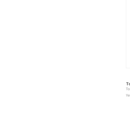
방
T
To
문
자
Ye
수