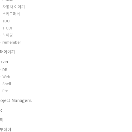
자동차 이야기
스키드러쉬
TDU
T-GDI
라이딩
remember
래이야기
erver
DB
Web
Shell
Etc
roject Managem..
tc
의
투데이