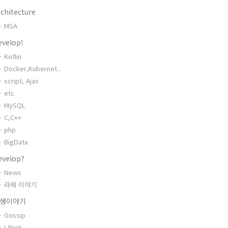
chitecture
MSA
evelop!
Kotlin
Docker,Kubernet..
script, Ajax
etc
MySQL
C,C++
php
BigData
evelop?
News
라떼 이야기
생이야기
Gossip
I think