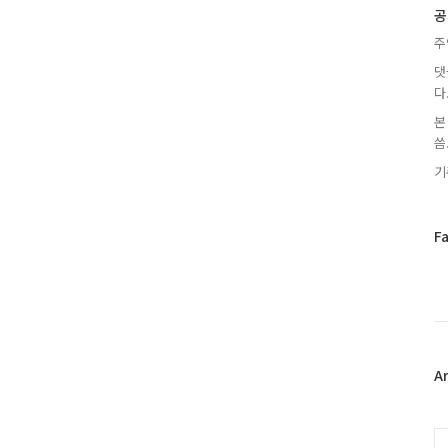
글
공
주
댓
다
본
씀.
기
페
F
이
스
북
트
위
터
플
A
러
그
인
C