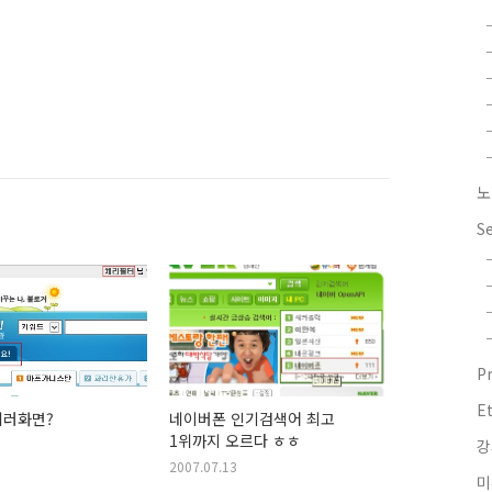
노
S
P
E
에러화면?
네이버폰 인기검색어 최고
1위까지 오르다 ㅎㅎ
강
2007.07.13
미