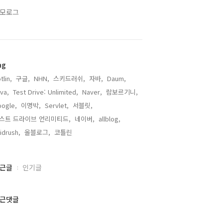
모로그
ag
tlin,
구글,
NHN,
스키드러쉬,
자바,
Daum,
va,
Test Drive: Unlimited,
Naver,
람보르기니,
ogle,
이명박,
Servlet,
서블릿,
스트 드라이브 언리미티드,
네이버,
allblog,
idrush,
올블로그,
코틀린,
근글
인기글
근댓글