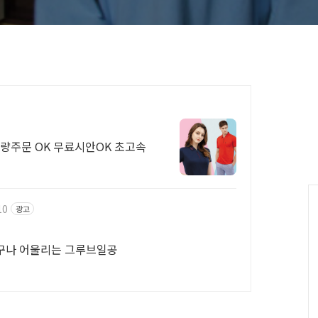
소량주문 OK 무료시안OK 초고속
10
광고
 즐겁게 누구나 어울리는 그루브일공