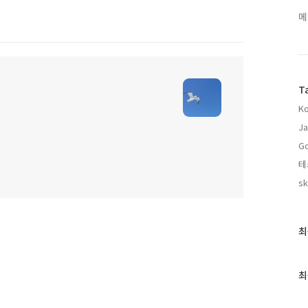
메
T
Ko
Ja
Go
테
sk
최
최
근
글
과
최
인
기