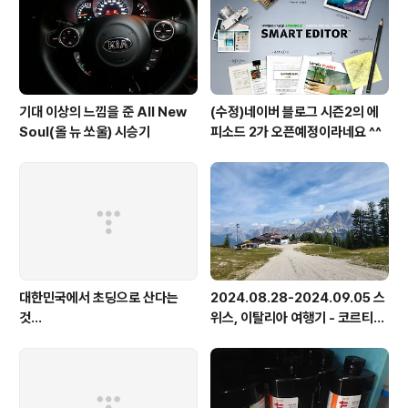
기대 이상의 느낌을 준 All New
(수정)네이버 블로그 시즌2의 에
Soul(올 뉴 쏘울) 시승기
피소드 2가 오픈예정이라네요 ^^
대한민국에서 초딩으로 산다는
2024.08.28-2024.09.05 스
것...
위스, 이탈리아 여행기 - 코르티나
담페초, 돌로미테, 이탈리아 알프
스