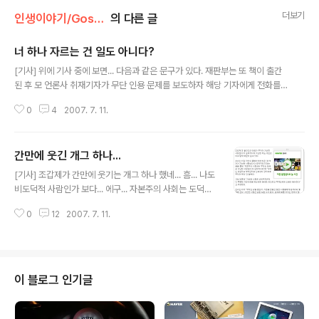
더보기
인생이야기/Gossip
의 다른 글
너 하나 자르는 건 일도 아니다?
글 내용
[기사] 위에 기사 중에 보면... 다음과 같은 문구가 있다. 재판부는 또 책이 출간
된 후 모 언론사 취재기자가 무단 인용 문제를 보도하자 해당 기자에게 전화를
걸어 "너 하나 자르는 것은 일도 아니다"라고 말하고 실제로 사장에게 전화를 걸
0
4
2007. 7. 11.
어 항의하기도 했다는 오마이뉴스 기사의 내용도 전체적으로 진실해 보인다고
판단했다. 뭐 책을 직접 쓰지 않았다는 것도 잘못된 것이지만, 이건 무슨 삼류 깡
패도 아니고 저런 식의 협박을 한다니... -.-;; ㅎㅎㅎ 무섭구나... 아직도 이런 외
간만에 웃긴 개그 하나...
압이 존재한다는 거 자체가... 솔직히 자신의 과오와 잘못을 인정하는 사람이 진
글 내용
정으로 용감한 사람이거늘, 저런식으로 비겁하게 나오는 짓은... 자신의 먹이를
[기사] 조갑제가 간만에 웃기는 개그 하나 했네... 흠... 나도
뺏낄까봐 으르렁 대는 개와 비슷하지 않는가? 블로그에서만 무단 펌이 존재..
비도덕적 사람인가 보다... 에구... 자본주의 사회는 도덕과
돈이 비례하는 거였구나... 몰랐네... 땅 하나 잘 사서... 소
0
12
2007. 7. 11.
뒷걸음 질 치다가 졸부가 되어도... 도덕적이 되는 거고... 조
상이 친일파라서 물려준 재산이 많아 부자가 되도 도덕적
인거고... 독립운동 하다가... 아무런 보상도 못 받고... 힘들
게 어렵게 살면 비도덕적인 사람이구나... 도대체 저런 방식
의 생각은 어떻게 해야지만 나올 수 있는지 심히 궁금하다
이 블로그 인기글
-.-;; 앞으로 도덕적인 사람이 되고 싶다면, 사기를 쳐서라
도 돈을 벌어라... 그러는 수 밖에 없다... 덧. 혹시나 하는 맘
에 해당 기사 캡쳐를 올립니다.