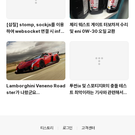
[삽질] stomp, sockjs를 이용
체리 웨스트 게이트 터보차져 수리
하여 websocket 연결 시 info
및 eni 0W-30 오일 교환
가 404로 나오는 경우
Lamborghini Veneno Road
투싼ix 및 스포티지R의 충돌 테스
ster가 나왔군요...
트 최악이라는 기사와 관련해서...
의안내
티스토리
로그인
고객센터