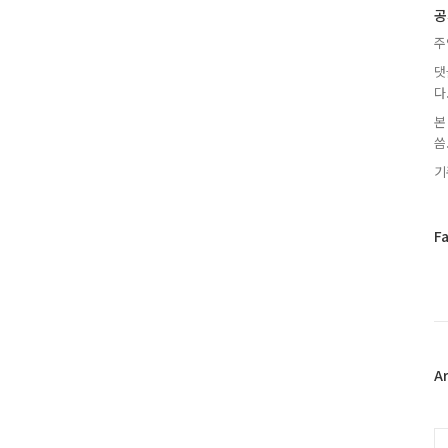
글
공
주
댓
다
본
씀.
기
페
F
이
스
북
트
위
터
플
A
러
그
인
C