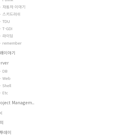
자동차 이야기
스키드러쉬
TDU
T-GDI
라이딩
remember
래이야기
erver
DB
Web
Shell
Etc
roject Managem..
tc
의
투데이