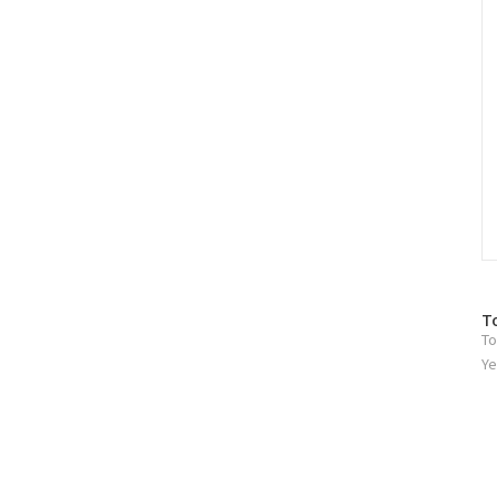
방
T
To
문
자
Ye
수