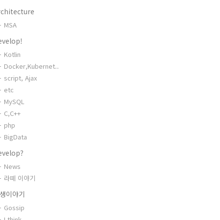
chitecture
MSA
evelop!
Kotlin
Docker,Kubernet..
script, Ajax
etc
MySQL
C,C++
php
BigData
evelop?
News
라떼 이야기
생이야기
Gossip
I think