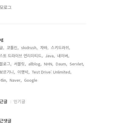
모로그
ag
글,
코틀린,
skidrush,
자바,
스키드러쉬,
스트 드라이브 언리미티드,
Java,
네이버,
블로그,
서블릿,
allblog,
NHN,
Daum,
Servlet,
보르기니,
이명박,
Test Drive: Unlimited,
tlin,
Naver,
Google,
근글
인기글
근댓글