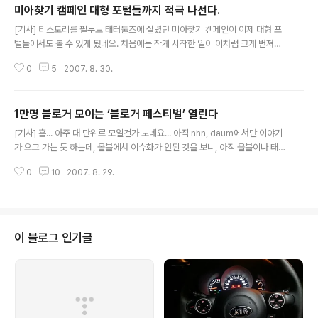
미아찾기 캠페인 대형 포털들까지 적극 나선다.
글 내용
[기사] 티스토리를 필두로 태터툴즈에 실렸던 미아찾기 캠페인이 이제 대형 포
털들에서도 볼 수 있게 됬네요. 처음에는 작게 시작한 일이 이처럼 크게 번져서
좋은 결과를 가져온 데 대해 참으로 기분이 좋습니다. ^^ 해당 캠페인이 얼마나
0
5
2007. 8. 30.
실효가 있을지는 모르지만, 잃어버렸던 아이들이 한시라도 빨리 부모 품으로 돌
아가서, 부모와 아이들 모두에게 행목을 가져다 주면 좋겠습니다. 혹시라도 티
스토리, 태터 쓰시는 분들 중 미아찾기 배너 안다신분 계시다면 ^^ 꼭 달아주시
1만명 블로거 모이는 ‘블로거 페스티벌’ 열린다
면 좋겠습니다.
글 내용
[기사] 흠... 아주 대 단위로 모일건가 보네요... 아직 nhn, daum에서만 이야기
가 오고 가는 듯 하는데, 올블에서 이슈화가 안된 것을 보니, 아직 올블이나 태터
쪽은 정해지지 않았나 봅니다. 가야 할지 말아야 할지.. 이거 영 뻘쭘해서 ^^;;
0
10
2007. 8. 29.
이 블로그 인기글