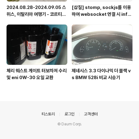
2024.08.28-2024.09.05 스
[삽질] stomp, sockjs를 이용
위스, 이탈리아 여행기 - 코르티나
하여 websocket 연결 시 info
담페초, 돌로미테, 이탈리아 알프
가 404로 나오는 경우
스
체리 웨스트 게이트 터보차져 수리
제네시스 3.3 다이나믹 더 블랙 v
및 eni 0W-30 오일 교환
s BMW 528i 비교 시승기
의안내
티스토리
로그인
고객센터
© Daum Corp.