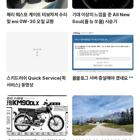
체리 웨스트 게이트 터보차져 수리
기대 이상의 느낌을 준 All New
및 eni 0W-30 오일 교환
Soul(올 뉴 쏘울) 시승기
스키드러쉬 Quick Service(퀵
올블로그 서버 증설해야 겠네요 ^^
서비스) 동영상