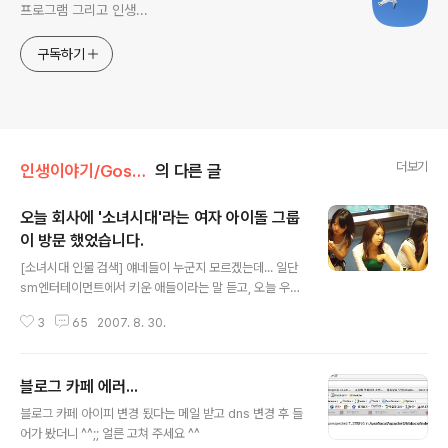
프로그램 그리고 인생...
구독하기
더보기
인생이야기/Gossip
의 다른 글
오늘 회사에 '소녀시대'라는 여자 아이돌 그룹
이 방문 했었습니다.
글 내용
[소녀시대 인물 검색] 얘네들이 누군지 모르겠는데... 일단
sm엔터테이먼트에서 키운 애들이라는 말 듣고, 오늘 우리
회사에서 인터뷰 한다는 소식 듣고 젭싸게 내려가서 사진
3
65
2007. 8. 30.
을 몇방 찍었죠. 그런데 너무 애들이라서 그런가 감흥은 뭐
별로 ^^;; 한 30분 여 정도 기다려 찍은거 같은데... 괜히 찍
었다는 느낌도 들고 ㅎㅎ 나중에 좀더 뜨면 모르겠지만 ^^
블로그 카페 에러...
덧. 아래 건 신문에 나온 기사에서 발췌한 사진... 함 비교해
글 내용
서 보시면 좋을 듯 ㅎㅎ
블로그 카페 아이피 변경 됬다는 메일 받고 dns 변경 후 들
어가 봤더니 ^^;; 얼른 고쳐 주세요 ^^