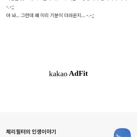
-.-;;
아 놔... 그런데 왜 이리 기분이 더러운지... -.-;;
로그 정보
체리필터의 인생이야기