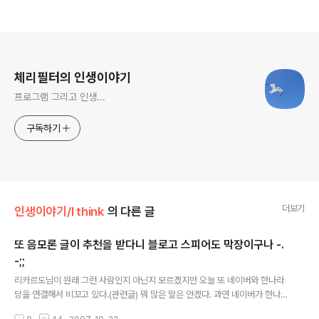
로그 정보
체리필터의 인생이야기
프로그램 그리고 인생...
구독하기
더보기
인생이야기/I think
의 다른 글
또 음모론 글이 추천을 받다니 블로고 스피어도 막장이구나 -.
-;;
글 내용
리카르도님이 원래 그런 사람인지 아닌지 모르겠지만 오늘 또 네이버와 한나라
당을 연결해서 비꼬고 있다.(관련글) 뭐 많은 말은 안겠다. 과연 네이버가 한나
라당의 스피커 역할을 하는 것인지 아닌지는 아래 링크를 통해 본인들이 확인해