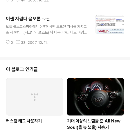
0
44
2007. 10. 22.
보기 바란다. 다만 말도 안되는 음모론에 군중심리가 동해서 '우...' 하고 몰려 다
니는 그런 모습 좀 그만 봤으면 좋겠다. 열린우리당 : http://news.naver.co
m/news/list.php?mode=LOD&office_id=279&view=1 새천년 민주당
이젠 지겹다 음모론 -.-;;;
: http://news.naver.com/news/list.php?mode=LOD&office_id=157
글 내용
&view=1 민주노동당 : http://news.naver.com/news/list.php?mode=
오늘 블로고스피어에서 야후에서만 보도된 기사를 가지고
L..
또 시끄럽다.(지크님의 포스트) 뭐 내용이야... 나도 이명박
을 싫어해서 찬성이지만, 그 가운데 표현된 문구 하나가 미
0
32
2007. 10. 11.
묘한 뉘앙스를 풍기고 있다. 네이버가 또 뉴스를 맘대로 편
집하고 있고 여론을 친이명박쪽으로 몰고 가려는 듯하다는
것이다. 그런데 이것은 정말 네이버가 관련 기사를 보이지
도 않게 만들어 둔 것일까? 우연한 기회에 알게 된 내용을
살펴보면 그런거 같지는 않다. 야후에서 해당 기사를 검색
이 블로그 인기글
하면 아래와 같은 기사가 나온다. - 직접보기 제목 아래를
보면 뷰스앤뉴스에서 제공한 기사다. 그리고 야후뉴스의
메인페이지 하단에 보면 뉴스 cp로서 뷰스앤뉴스가 나온
다. 하지만 네이버의 경우는 어떠할까? 네이버 뉴스의 cp
는 여기서 확인할 수 있다. 캡쳐 ..
커스텀 태그 사용하기
기대 이상의 느낌을 준 All New
Soul(올 뉴 쏘울) 시승기