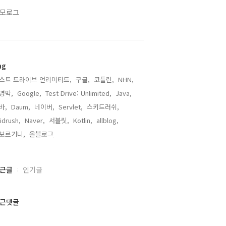
모로그
ag
스트 드라이브 언리미티드,
구글,
코틀린,
NHN,
명박,
Google,
Test Drive: Unlimited,
Java,
바,
Daum,
네이버,
Servlet,
스키드러쉬,
idrush,
Naver,
서블릿,
Kotlin,
allblog,
보르기니,
올블로그,
근글
인기글
근댓글