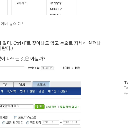
이버 뉴스 CP
없다. Ctrl+F로 찾아봐도 없고 눈으로 자세히 살펴봐
바란다.)
이 나오는 것은 아닐까?
방
T
To
문
자
Ye
수