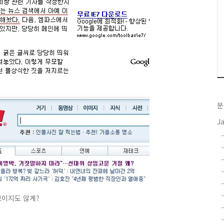
분
J
보이지도 않게?