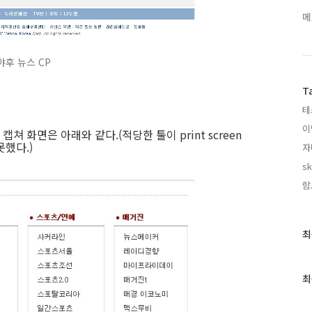
메
야후 뉴스 CP
T
테
이
 캡쳐 화면은 아래와 같다.(적당한 툴이 print screen
했다.)
자
sk
람
최
최
근
글
과
최
인
기