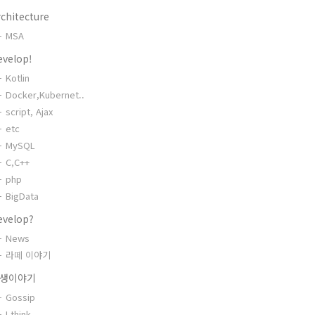
chitecture
MSA
evelop!
Kotlin
Docker,Kubernet..
script, Ajax
etc
MySQL
C,C++
php
BigData
evelop?
News
라떼 이야기
생이야기
Gossip
I think