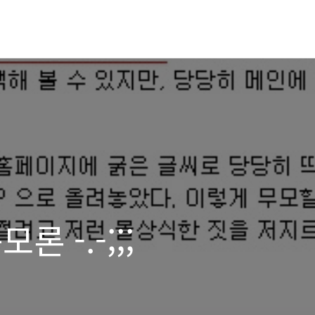
 -.-;;;