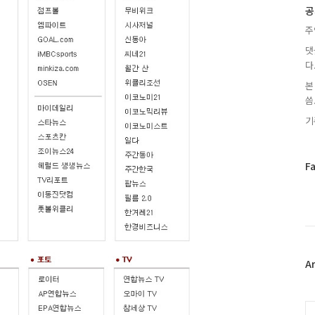
글
공
주
댓
다
본
씀.
기
페
F
이
스
북
트
위
터
플
A
러
그
인
C