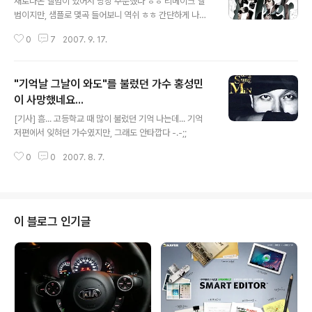
새로나온 앨범이 있어서 당장 주문했다 ㅎㅎ 리메이크 앨
범이지만, 샘플로 몇곡 들어보니 역쉬 ㅎㅎ 간단하게 나마
들어보고 싶은 분은 [이곳]에서 들어보세요 ㅎ
0
7
2007. 9. 17.
"기억날 그날이 와도"를 불렀던 가수 홍성민
이 사망했네요...
글 내용
[기사] 흠... 고등학교 때 많이 불렀던 기억 나는데... 기억
저편에서 잊혀던 가수였지만, 그래도 안타깝다 -.-;;
0
0
2007. 8. 7.
이 블로그 인기글