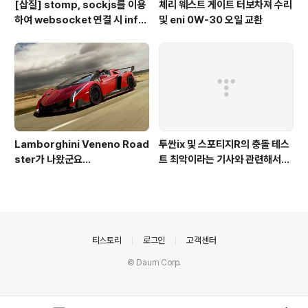
[삽질] stomp, sockjs를 이용
체리 웨스트 게이트 터보차져 수리
하여 websocket 연결 시 info
및 eni 0W-30 오일 교환
가 404로 나오는 경우
Lamborghini Veneno Road
투싼ix 및 스포티지R의 충돌 테스
ster가 나왔군요...
트 최악이라는 기사와 관련해서...
의안내
티스토리
로그인
고객센터
© Daum Corp.