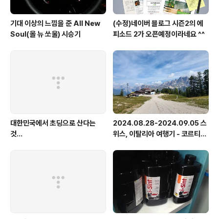
기대 이상의 느낌을 준 All New
(수정)네이버 블로그 시즌2의 에
Soul(올 뉴 쏘울) 시승기
피소드 2가 오픈예정이라네요 ^^
대한민국에서 초딩으로 산다는
2024.08.28-2024.09.05 스
것...
위스, 이탈리아 여행기 - 코르티나
담페초, 돌로미테, 이탈리아 알프
스