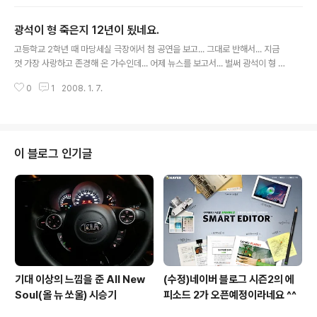
과 관련된 노래이야기를 하나씩은 올려야 하지 않을까 라는 맘이 들어 노래를
구해 올려보게 된다. 김광석 그가 그리운 오후에 상세보기 임종진 지음 | 랜덤하
광석이 형 죽은지 12년이 됬네요.
우스코리아 펴냄 故 가수 김광석의 이야기를 담은『김광석 그가 그리운 오후
글 내용
에』. 이 책은 세상을 등진 지 12년이 된 가수 김광석에 관한 기억을 더듬어 소개
고등학교 2학년 때 마당세실 극장에서 첨 공연을 보고... 그대로 반해서... 지금
한 것으로 1993년부터 1995년 여름까지 김광석 콘서트장 사진을 직접 찍은 ..
껏 가장 사랑하고 존경해 온 가수인데... 어제 뉴스를 보고서... 벌써 광석이 형 죽
은지 12년이나 됬구나 란 생각이 들었다. 서른 즈음에 란 노래를 들을 땐, 20대
0
1
2008. 1. 7.
였었는데... 벌써... 30대 중반 -.-;; 광석이 형의 노래말 한마디 한마디에서 베어
나오는 인생의 의미, 느낌 같은 것을 이제 조금은 알것 같다. 노래란... 정말... 광
석이 형 처럼 불러야 제맛인데... 요즘 가수들 중엔 광석이 형처럼 부르는 가수가
없다. 광석이 형처럼만 불러 준다면... 많은 사람들이 진정한 가수의 탄생을 알고
모두다 좋아 해 줄 텐데... 요즘은 마음으로 노래를 부르는 사람은 없는 것 같다.
이 블로그 인기글
진정한 가객 광석이 형... 다..
기대 이상의 느낌을 준 All New
(수정)네이버 블로그 시즌2의 에
Soul(올 뉴 쏘울) 시승기
피소드 2가 오픈예정이라네요 ^^