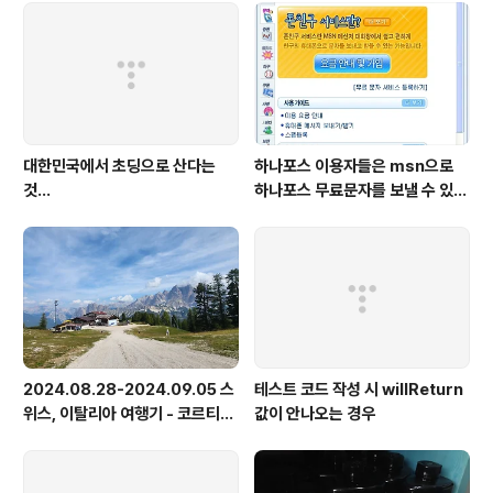
대한민국에서 초딩으로 산다는
하나포스 이용자들은 msn으로
것...
하나포스 무료문자를 보낼 수 있게
됬네요..
2024.08.28-2024.09.05 스
테스트 코드 작성 시 willReturn
위스, 이탈리아 여행기 - 코르티나
값이 안나오는 경우
담페초, 돌로미테, 이탈리아 알프
스