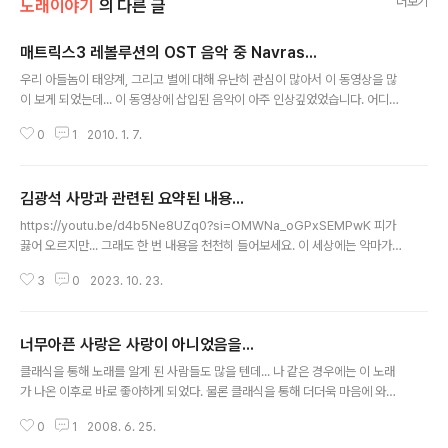
더보기
노래이야기
의 다른 글
매트릭스3 레볼루션의 OST 음악 중 Navras...
글 내용
우리 아들놈이 태양계, 그리고 별에 대해 유난히 관심이 많아서 이 동영상을 많
이 보게 되었는데... 이 동영상에 삽입된 음악이 아주 인상깊었었습니다. 어디에
나온 음악일까란 막연한 생각만 하고 있었는데... 아들놈하고 같이 매트릭스1, 2
0
1
2010. 1. 7.
리로디드, 3 레볼루션을 보다가 레볼루션 마지막 엔딩 곡으로 이 노래가 나오는
것을 보고, 아들놈과 나는 둘다 '어!!!'란 말을 할 수 밖에 없었네요. 문득 궁금한
마음에 검색을 해 보았더니 매트릭스3 레볼루션 OST의 마지막 곡인 'Navra
김광석 사망과 관련된 요약된 내용...
s'란 곡이란 것을 알게 되었습니다. 그런데 노래는 찾아도 나오질 않고, 어렵게
글 내용
찾아 보니 http://blog.naver.com/skznsdl?Redirect=Log&logNo=10
https://youtu.be/d4b5Ne8UZq0?si=OMWNa_oGPxSEMPwK 피가
027687531 블로그에 하나 나오네요. O..
끓어 오르지만... 그래도 한 번 내용을 천천히 들어보세요. 이 세상에는 악마가
많습니다.
3
0
2023. 10. 23.
너무아픈 사랑은 사랑이 아니었음을...
글 내용
클래식을 통해 노래를 알게 된 사람들도 많을 텐데... 나 같은 경우에는 이 노래
가 나온 이후로 바로 좋아하게 되었다. 물론 클래식을 통해 더더욱 마음에 와닿
게 되었지만.. 요즘 아래 내용의 책을 읽게 되었는데... 광석이 형과 얽힌 이야기
0
1
2008. 6. 25.
들... 사람들... 그런 이야기들이 하나 하나 옛기억을 새롭게 만들어... 광석이 형