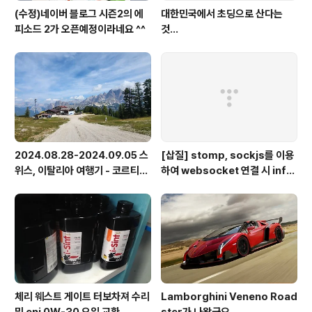
(수정)네이버 블로그 시즌2의 에
대한민국에서 초딩으로 산다는
피소드 2가 오픈예정이라네요 ^^
것...
2024.08.28-2024.09.05 스
[삽질] stomp, sockjs를 이용
위스, 이탈리아 여행기 - 코르티나
하여 websocket 연결 시 info
담페초, 돌로미테, 이탈리아 알프
가 404로 나오는 경우
스
체리 웨스트 게이트 터보차져 수리
Lamborghini Veneno Road