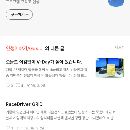
프로그램 그리고 인생...
구독하기
더보기
인생이야기/Gossip
의 다른 글
오늘도 어김없이 V-Day가 돌아 왔습니다.
글 내용
매월 25일이면 월급과 함께 V-day라고 해서 비타민과 각
종 이벤트성 선물이 책상 위에 올려져 있습니다. 아래 포스
팅을 보시면 그동안 받은 내용들을 볼 수 있죠 ㅎ 2008/0
0
4
2008. 3. 25.
2/25 - [인생이야기/Gossip] - v-day... 2007/08/24
- [인생이야기/Gossip] - 회사에서 받은 기분 좋은 선물
2 !!! 오늘은 또 어떤 것들이 있을까 하는 기대감까지 이젠
RaceDriver GRID
가지게 되더군요 ㅎ 오늘 와보니 아래 사진 속에 보이는 선
글 내용
물이 있었습니다. 비타민이야 매달 주는 거고... 핸드크림을
기존에 있던건지 아니면 새로 나온건지 모르겠는데 영상 하나는 죽음이네요 ㅎ
주네요 ^^ 저번 달에는 회충약을 주더니... 점점 더 기발해
실제 게임에서 저정도의 퀄리티를 재현해 낸다면 정말 장난 아니겠네요 ㅎ 관련
지는 듯 합니다. 월급도 기다려 지지만, V-Day에 받는 선
사이트는 http://www.racedrivergrid.com/ 입니다.
물이 더 기다려 지는건 참 묘하네요 ㅎㅎ 원래 화장품 잘 안
0
1
2008. 3. 24.