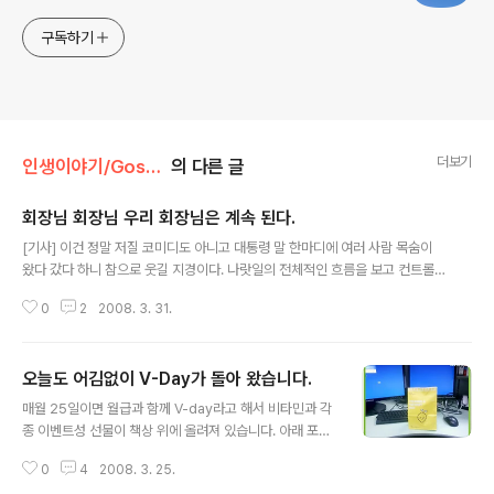
구독하기
더보기
인생이야기/Gossip
의 다른 글
회장님 회장님 우리 회장님은 계속 된다.
글 내용
[기사] 이건 정말 저질 코미디도 아니고 대통령 말 한마디에 여러 사람 목숨이
왔다 갔다 하니 참으로 웃길 지경이다. 나랏일의 전체적인 흐름을 보고 컨트롤
해야 할 수장으로서 일일히 하나 하나 다 지적하는 것이 중학교 시절 깐깐하게
0
2
2008. 3. 31.
하나 하나 지적하던 선생들을 보는 것 같아 우습기도 하지만... 그런 말 한마디에
알아서 박박 기어 주는 공무원 나으리들도 역겹기 그지 없다. 실제로 저런 내용
과 관련해서 전에 봤었던 이 영상과 왜 이리 오버랩 되는 것일까? 어느정도 대통
오늘도 어김없이 V-Day가 돌아 왔습니다.
령에 대한 복종은 필요하지만, 너무나도 대조되게 행동하는 모습... 이건 정말 아
글 내용
닌것 같다. 만만하게 보이면 대충 대충 넘어가려는 듯한 행동... 자신의 목숨 부
매월 25일이면 월급과 함께 V-day라고 해서 비타민과 각
지를 위해서는 알아서 기는 행동... 공무원으로서 그들은 마지막 남은 자존심이
종 이벤트성 선물이 책상 위에 올려져 있습니다. 아래 포스
라도..
팅을 보시면 그동안 받은 내용들을 볼 수 있죠 ㅎ 2008/0
0
4
2008. 3. 25.
2/25 - [인생이야기/Gossip] - v-day... 2007/08/24