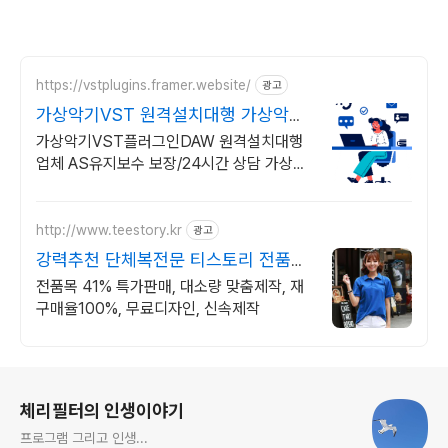
https://vstplugins.framer.website/
광고
가상악기VST 원격설치대행 가상악기
플러그인 원격설치대행
가상악기VST플러그인DAW 원격설치대행
업체 AS유지보수 보장/24시간 상담 가상악
기VST플러그인DAW 원격설치대행 전문업
체/AS 유지보수 보장/24시간 상담
http://www.teestory.kr
광고
강력추천 단체복전문 티스토리 전품목
41% 특가세일
전품목 41% 특가판매, 대소량 맞춤제작, 재
구매율100%, 무료디자인, 신속제작
로그 정보
체리필터의 인생이야기
프로그램 그리고 인생...