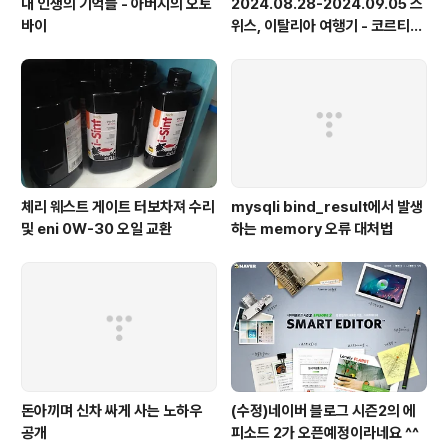
내 인생의 기억들 - 아버지의 오토
2024.08.28-2024.09.05 스
바이
위스, 이탈리아 여행기 - 코르티나
담페초, 돌로미테, 이탈리아 알프
스
체리 웨스트 게이트 터보차져 수리
mysqli bind_result에서 발생
및 eni 0W-30 오일 교환
하는 memory 오류 대처법
돈아끼며 신차 싸게 사는 노하우
(수정)네이버 블로그 시즌2의 에
공개
피소드 2가 오픈예정이라네요 ^^