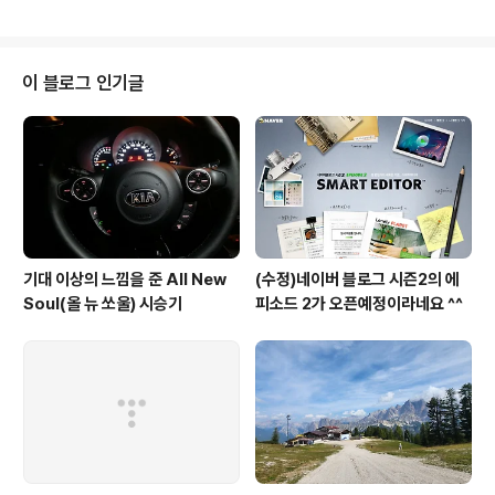
response) throws IOException, ServletException { foo.Person p
= new foo.Person(); p.setName("Evan"); foo.Dog dog = new foo.
Dog(); dog.setName("spike"); p.setDog(dog); request.setAttribut
e("person", p); RequestDi..
이 블로그 인기글
기대 이상의 느낌을 준 All New
(수정)네이버 블로그 시즌2의 에
Soul(올 뉴 쏘울) 시승기
피소드 2가 오픈예정이라네요 ^^