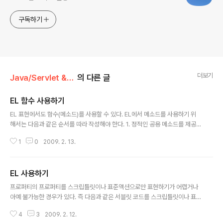
구독하기
더보기
Java/Servlet & JSP
의 다른 글
EL 함수 사용하기
글 내용
EL 표현에서도 함수(메소드)를 사용할 수 있다. EL에서 메소드를 사용하기 위
해서는 다음과 같은 순서를 따라 작성해야 한다. 1. 정적인 공용 메소드를 제공
하는 클래스를 만든다. 해당 메소드는 EL(JSP)에서 사용할 메소드이므로 반드
1
0
2009. 2. 13.
시 정적인 공용 메소드여야 하며, 리턴 타입이 있어야 한다. 그래야지 JSP에서
브라우져에 내용을 그릴 수 있다. 2. 태그 라이브러리 서술자 파일을 만든다. EL
함수를 사용하기 위해서는 TLD(Tag Library Descriptor)란 파일로 자바 클
EL 사용하기
래스, 메소드와 EL에서 호출할 메소드 명을 맵핑해야 한다. 3. JSP에 taglib 지
글 내용
시자를 코딩한다. 4. 함수를 호출하는 EL을 작성한다. 위 형식대로 EL을 작성해
프로퍼티의 프로퍼티를 스크립틀릿이나 표준액션으로만 표현하기가 어렵거나
보면 아래 처럼 작성할 수 있다. * DiceR..
아예 불가능한 경우가 있다. 즉 다음과 같은 서블릿 코드를 스크립틀릿이나 표
준액션으로 표현하려고 하면 다음과 같이 표현할 수 밖에 없을 것이다. public
4
3
2009. 2. 12.
void doPost(HttpServletRequest request, HttpServletResponse