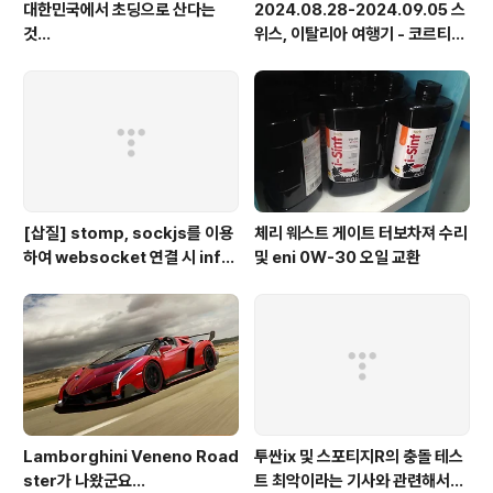
대한민국에서 초딩으로 산다는
2024.08.28-2024.09.05 스
것...
위스, 이탈리아 여행기 - 코르티나
담페초, 돌로미테, 이탈리아 알프
스
[삽질] stomp, sockjs를 이용
체리 웨스트 게이트 터보차져 수리
하여 websocket 연결 시 info
및 eni 0W-30 오일 교환
가 404로 나오는 경우
Lamborghini Veneno Road
투싼ix 및 스포티지R의 충돌 테스
ster가 나왔군요...
트 최악이라는 기사와 관련해서...