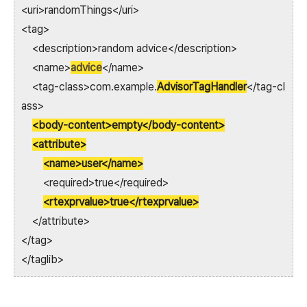
<uri>randomThings</uri>
<tag>
<description>random advice</description>
<name>
advice
</name>
<tag-class>com.example.
AdvisorTagHandler
</tag-cl
ass>
<body-content>empty</body-content>
<attribute>
<name>user</name>
<required>true</required>
<rtexprvalue>true</rtexprvalue>
</attribute>
</tag>
</taglib>