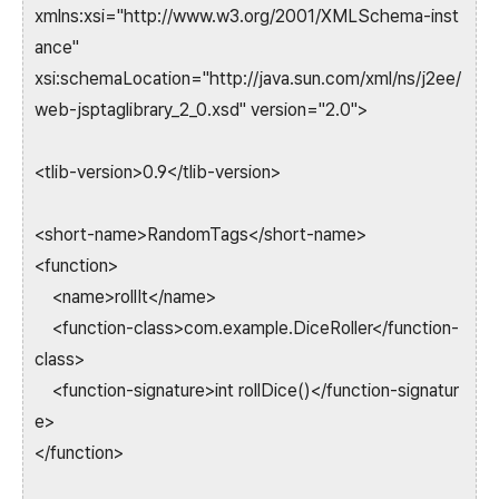
xmlns:xsi="http://www.w3.org/2001/XMLSchema-inst
ance"
xsi:schemaLocation="http://java.sun.com/xml/ns/j2ee/
web-jsptaglibrary_2_0.xsd" version="2.0">
<tlib-version>0.9</tlib-version>
<short-name>RandomTags</short-name>
<function>
<name>rollIt</name>
<function-class>com.example.DiceRoller</function-
class>
<function-signature>int rollDice()</function-signatur
e>
</function>