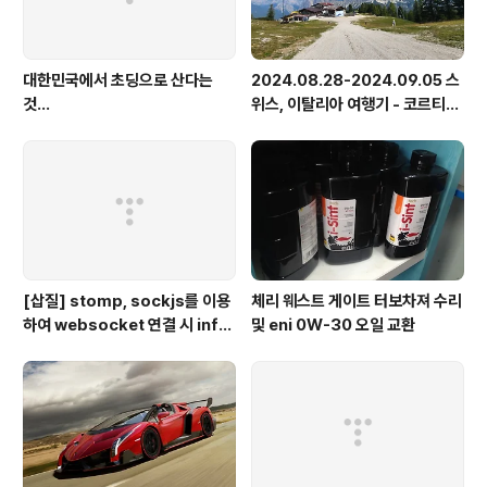
대한민국에서 초딩으로 산다는
2024.08.28-2024.09.05 스
것...
위스, 이탈리아 여행기 - 코르티나
담페초, 돌로미테, 이탈리아 알프
스
[삽질] stomp, sockjs를 이용
체리 웨스트 게이트 터보차져 수리
하여 websocket 연결 시 info
및 eni 0W-30 오일 교환
가 404로 나오는 경우