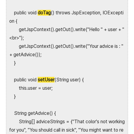
public void
doTag
() throws JspException, IOExcepti
on {
getJspContext().getOut().write("Hello " + user + "
<br>");
getJspContext().getOut().write("Your advice is : "
+ getAdvice());
}
public void
setUser
(String user) {
this.user = user;
}
String getAdvice() {
String[] adviceStrings = {"That color's not working
for you", "You should call in sick", "You might want to re