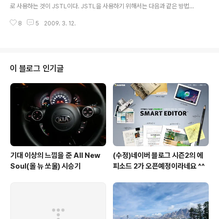
면, 예외 사항이 발..
로 사용하는 것이 JSTL이다. JSTL을 사용하기 위해서는 다음과 같은 방법으
로 설정을 해 줘야 한다. apache-tomcat-6.0.18\webapps\examples
8
5
2009. 3. 12.
\WEB-INF\lib 에 있는 jstl.jar 파일과 standard.jar 파일을 WebContent/
WEB-INF/lib 밑으로 copy 한다. 위와 같이 하게 되면 jstl을 사용할 수 있다. j
stl을 사용할 수 있게 됬으므로 forEach 문을 돌려보자. 사용 방법은 php에서
사용하는 foreach 문과 별로 다를 바가 없다. web.xml jstlTest com.exa
mple.jstlTest jstlTest /Jstl 서블릿 코드 package c..
이 블로그 인기글
기대 이상의 느낌을 준 All New
(수정)네이버 블로그 시즌2의 에
Soul(올 뉴 쏘울) 시승기
피소드 2가 오픈예정이라네요 ^^