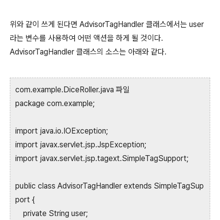
위와 같이 쓰게 된다면 AdvisorTagHandler 클래스에서는 user
라는 변수를 사용하여 어떤 액션을 하게 될 것이다.
AdvisorTagHandler 클래스의 소스는 아래와 같다.
com.example.DiceRoller.java 파일
package com.example;
import java.io.IOException;
import javax.servlet.jsp.JspException;
import javax.servlet.jsp.tagext.SimpleTagSupport;
public class AdvisorTagHandler extends SimpleTagSup
port {
private String user;