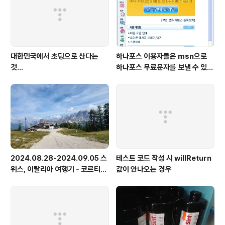
대한민국에서 초딩으로 산다는
하나포스 이용자들은 msn으로
것...
하나포스 무료문자를 보낼 수 있게
됬네요..
2024.08.28-2024.09.05 스
테스트 코드 작성 시 willReturn
위스, 이탈리아 여행기 - 코르티나
값이 안나오는 경우
담페초, 돌로미테, 이탈리아 알프
스