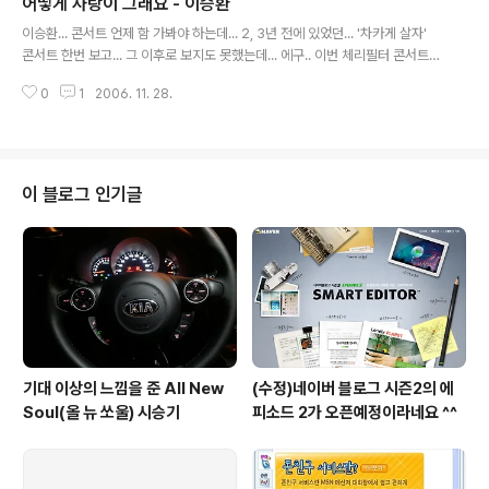
어떻게 사랑이 그래요 - 이승환
글 내용
이승환... 콘서트 언제 함 가봐야 하는데... 2, 3년 전에 있었던... '차카게 살자'
콘서트 한번 보고... 그 이후로 보지도 못했는데... 에구.. 이번 체리필터 콘서트도
총알의 압박땜에 못가고 -.-;; 고1때인가... 이승환 1집을 들었던 것이 엊그제 같
0
1
2006. 11. 28.
은데... 이승환은 하나도 안 늙었네... 이번에 나오는... 에듀코인으로 이승환 9집
이나 사봐야 겠다 ㅎㅎ
이 블로그 인기글
기대 이상의 느낌을 준 All New
(수정)네이버 블로그 시즌2의 에
Soul(올 뉴 쏘울) 시승기
피소드 2가 오픈예정이라네요 ^^