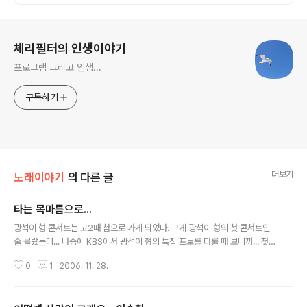
로그 정보
체리필터의 인생이야기
프로그램 그리고 인생...
구독하기
더보기
노래이야기
의 다른 글
타는 목마름으로...
글 내용
광석이 형 콘서트는 고2때 첨으로 가게 되었다. 그게 광석이 형의 첫 콘서트인
줄 몰랐는데... 나중에 KBS에서 광석이 형의 특집 프로를 다룰 때 보니까... 첫
콘서트더라... -.-;; 군대에 있던 어느날... 점심... 라디오를 통해 광석이 형이 죽
0
1
2006. 11. 28.
었다는 소식을 듣게 되었고... 그 이후로 한동한... 아무 말 못하고... 그대로 그냥
그렇게 서 있었다... 보고싶다...