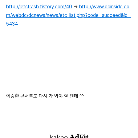
http://letstrash.tistory.com/40
->
http://www.dcinside.co
m/webdc/dcnews/news/etc_list.php?code=succeed&id=
5434
이승환 콘서트도 다시 가 봐야 할 텐데 ^^