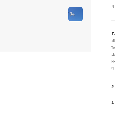
메
T
al
Te
sk
N
테
최
최
근
글
과
최
인
기