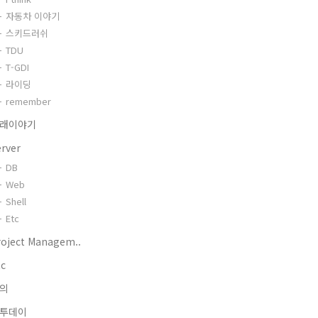
자동차 이야기
스키드러쉬
TDU
T-GDI
라이딩
remember
래이야기
erver
DB
Web
Shell
Etc
roject Managem..
tc
의
투데이