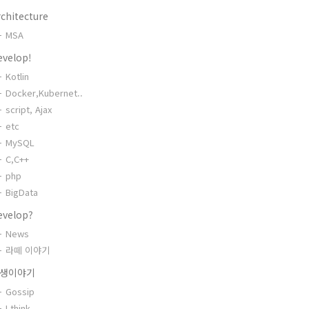
chitecture
MSA
evelop!
Kotlin
Docker,Kubernet..
script, Ajax
etc
MySQL
C,C++
php
BigData
evelop?
News
라떼 이야기
생이야기
Gossip
I think