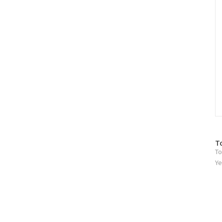
방
T
To
문
자
Ye
수