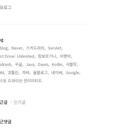
모로그
ag
lblog,
Naver,
스키드러쉬,
Servlet,
st Drive: Unlimited,
람보르기니,
이명박,
idrush,
구글,
Java,
Daum,
Kotlin,
서블릿,
HN,
코틀린,
자바,
올블로그,
네이버,
Google,
스트 드라이브 언리미티드,
근글
인기글
근댓글