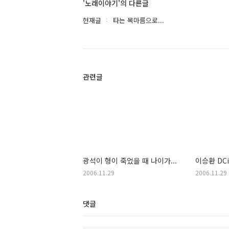
'노래이야기'의 다른글
현재글
타는 목마름으로...
관련글
광석이 형이 죽었을 때 나이가...
이승환 DCi
2006.11.29
2006.11.29
댓글