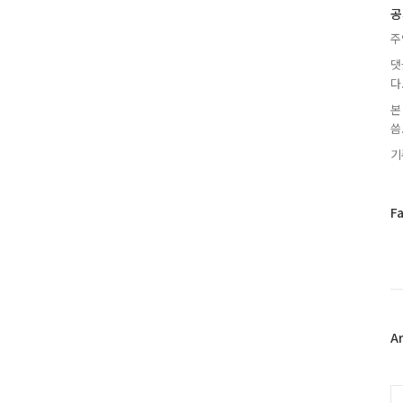
글
공
주
댓
다
본
씀.
기
페
F
이
스
북
트
위
터
플
A
러
그
인
C