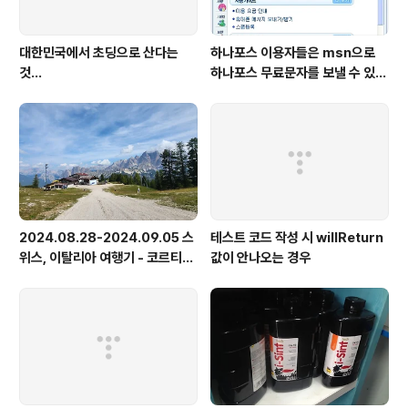
대한민국에서 초딩으로 산다는
하나포스 이용자들은 msn으로
것...
하나포스 무료문자를 보낼 수 있게
됬네요..
2024.08.28-2024.09.05 스
테스트 코드 작성 시 willReturn
위스, 이탈리아 여행기 - 코르티나
값이 안나오는 경우
담페초, 돌로미테, 이탈리아 알프
스