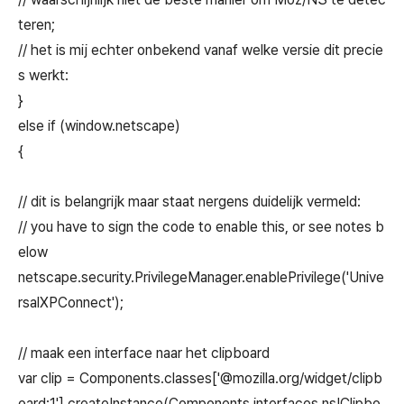
teren;
// het is mij echter onbekend vanaf welke versie dit precie
s werkt:
}
else if (window.netscape)
{
// dit is belangrijk maar staat nergens duidelijk vermeld:
// you have to sign the code to enable this, or see notes b
elow
netscape.security.PrivilegeManager.enablePrivilege('Unive
rsalXPConnect');
// maak een interface naar het clipboard
var clip = Components.classes['@mozilla.org/widget/clipb
oard;1'].createInstance(Components.interfaces.nsIClipbo