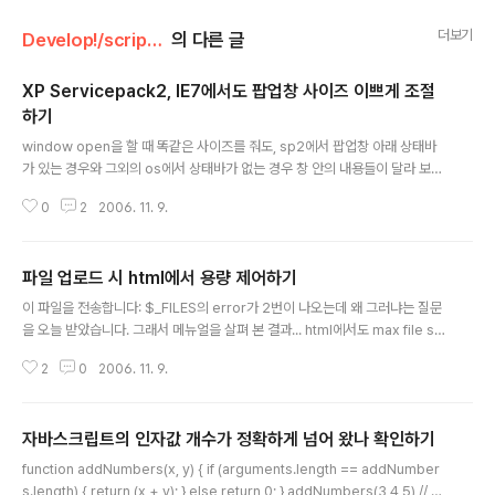
더보기
Develop!/script, Ajax
의 다른 글
XP Servicepack2, IE7에서도 팝업창 사이즈 이쁘게 조절
하기
글 내용
window open을 할 때 똑같은 사이즈를 줘도, sp2에서 팝업창 아래 상태바
가 있는 경우와 그외의 os에서 상태바가 없는 경우 창 안의 내용들이 달라 보이
는 경우가 있다. 또한 앞으로 나올 IE7의 경우에는 창 상단에 주소까지 나와서
0
2
2006. 11. 9.
많이 틀려보이는 경우가 발생한다. 이때 다음과 같은 스크립트를 사용하여 onl
oad에 넣어주면, 상당히 깔끔한 window resize가 된다. cf) Dwidth, Dhei
ght를 제대로 못 알아오는 경우가 발생할 때에는... 적당히 조절 해서 해당 수치
파일 업로드 시 html에서 용량 제어하기
를 그대로 넣어주는 수 밖에 없는 듯 하다. special thanks - 행복한고니님...
글 내용
귀찮게 질문 드려 알아냈습니다 ㅋ
이 파일을 전송합니다: $_FILES의 error가 2번이 나오는데 왜 그러냐는 질문
을 오늘 받았습니다. 그래서 메뉴얼을 살펴 본 결과... html에서도 max file siz
e를 제어할 수 있다는 것을 알았습니다. ^^ html 폼 안에 hidden으로 다음과
2
0
2006. 11. 9.
같이 넣어주면 됩니다. 여기서 이 부분이 중요합니다. 요기에다 업로드 max va
lue(M*1024)를 적어 주시면 됩니다. 그러면 서버측에서 에러 메세지($_FILE
S['userfile']['error'])가 2로 나오거나... php 4.3.0 이상에서는 UPLOAD_
자바스크립트의 인자값 개수가 정확하게 넘어 왔나 확인하기
ERR_FORM_SIZE 라고 나옵니다. 메뉴얼에는 다음과 같이 나오네요 "MAX_
글 내용
FILE_SIZE는 PHP가 확인하기도 하지만, 브라우저에 대한 권고입니다. 이 값
function addNumbers(x, y) { if (arguments.length == addNumber
을 변경하는..
s.length) { return (x + y); } else return 0; } addNumbers(3,4,5) // re