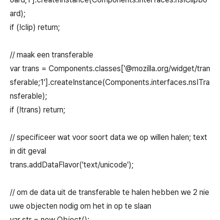
ard);
if (!clip) return;
// maak een transferable
var trans = Components.classes['@mozilla.org/widget/tran
sferable;1'].createInstance(Components.interfaces.nsITra
nsferable);
if (!trans) return;
// specificeer wat voor soort data we op willen halen; text
in dit geval
trans.addDataFlavor('text/unicode');
// om de data uit de transferable te halen hebben we 2 nie
uwe objecten nodig om het in op te slaan
var str = new Object();