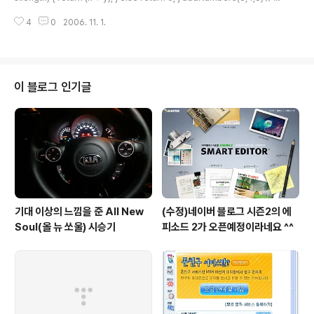
turns 0 addNumbers(3,4) // returns 7 addNumbers(103,104) // ret
4
0
2006. 11. 1.
urns 207 arguments.length는... 실제 넘어온 인자 개수를 함수명.length
는 함수에서 정의 한 인자 개수를 반환합니다. 두개를 비교해서 같은 경우에만
실행 시키면 되겠네요 ㅋ 제가 만든 팁은 아니구 모질라 디벨롭 센터에서 퍼 왔
습니다 ^^
이 블로그 인기글
기대 이상의 느낌을 준 All New
(수정)네이버 블로그 시즌2의 에
Soul(올 뉴 쏘울) 시승기
피소드 2가 오픈예정이라네요 ^^