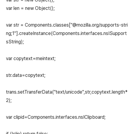
var len = new Object();
var str = Components.classes["@mozilla.org/supports-stri
ng;1"].createInstance(Components.interfaces.nsISupport
sString);
var copytext=meintext;
str.data=copytext;
trans.setTransferData("text/unicode",str,copytext.length*
2);
var clipid=Components.interfaces.nsIClipboard;
if (!clip) return false;