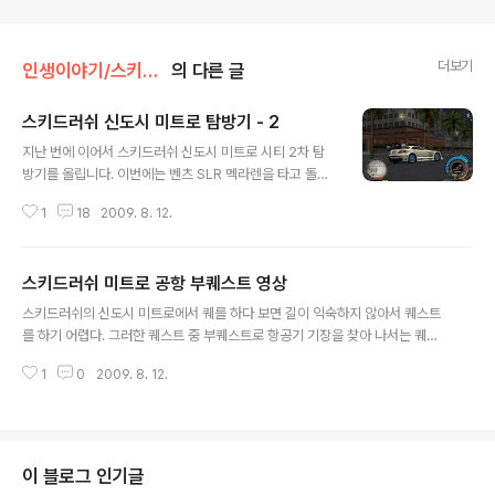
더보기
인생이야기/스키드러쉬
의 다른 글
스키드러쉬 신도시 미트로 탐방기 - 2
글 내용
지난 번에 이어서 스키드러쉬 신도시 미트로 시티 2차 탐
방기를 올립니다. 이번에는 벤츠 SLR 멕라렌을 타고 돌아
봤습니다. 역시 출발은 공항에서... 뒤에는 영화 국가대표가
1
18
2009. 8. 12.
광고판에 나오고 있군요. 국가대표 관련해서 이벤트가 있
었는데 아직도 계속 광고가 노출되고 있습니다. ^^ 길 한복
판에 있는 버스 정류장... 중앙선에 버스 정류장이 있는 것
스키드러쉬 미트로 공항 부퀘스트 영상
을 보니, 여기도 MB가 시장 할 때 만들어 둔 중앙 버스 차
글 내용
로제가 시행되고 있는 듯 ㅋㅋ 공사가 한창 진행 중이고 그
스키드러쉬의 신도시 미트로에서 퀘를 하다 보면 길이 익숙하지 않아서 퀘스트
앞에는 전철 길이 보이네요. 흡사 신도림에서 서울역까지
를 하기 어렵다. 그러한 퀘스트 중 부퀘스트로 항공기 기장을 찾아 나서는 퀘가
이어져 있는 지상 전철역 구간을 보는 듯 합니다. 거리에는
있는데, 계속 몇번 실패를 하다가 어렵게 한번 성공했다. 한번 성공하고 나니 노
멋있는 야자수 나무가 가로수로 심어져 있습니다. 공사중
1
0
2009. 8. 12.
하우가 생겨서인지 계속 쉽게 성공하게 되고, 쉽게 성공할 수 있는 path를 영상
인 건물 뒤로 101타워가 보여 찍어 봤습니다. 101타워 꼭
을 통해 공개한다. 덧. 영상의 소리가 좀 많이 크게 녹음되었다. 소리를 아주 많
대기를 볼 수 있..
이 줄이시고 들으시길 ^^ 우선 도착해야 할 포스트는 총 3군데이다. 첫번째 포
스트는 쉽게 도착할 수 있다. 각 포스트에 도착하면 충돌 제한 횟수와 시간은 다
시 리셋되며 완전히 출발 하기 전에는 시간이 흐르지 않으므로 급하게 출발할
이 블로그 인기글
필요 없이 자세를 완전히 다 잡은 다음에 출발하면 된다. 두번째 포스트로 가는