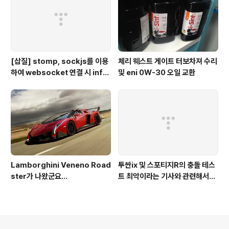
[삽질] stomp, sockjs를 이용
체리 웨스트 게이트 터보차져 수리
하여 websocket 연결 시 info
및 eni 0W-30 오일 교환
가 404로 나오는 경우
Lamborghini Veneno Road
투싼ix 및 스포티지R의 충돌 테스
ster가 나왔군요...
트 최악이라는 기사와 관련해서...