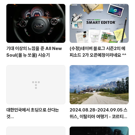
길이 가장..
기대 이상의 느낌을 준 All New
(수정)네이버 블로그 시즌2의 에
Soul(올 뉴 쏘울) 시승기
피소드 2가 오픈예정이라네요 ^^
대한민국에서 초딩으로 산다는
2024.08.28-2024.09.05 스
것...
위스, 이탈리아 여행기 - 코르티나
담페초, 돌로미테, 이탈리아 알프
스