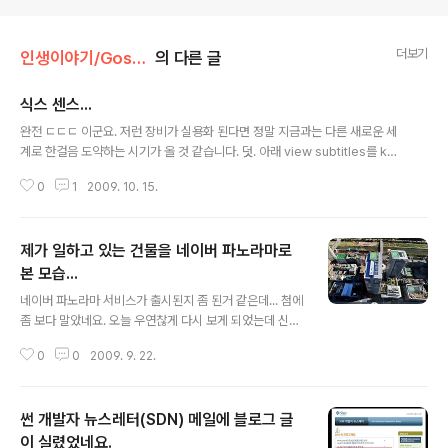
더보기
인생이야기/Gossip
의 다른 글
식스 센스...
글 내용
완전 ㄷㄷㄷ 이군요. 저런 장비가 실용화 된다면 정말 지금과는 다른 새로운 세
계로 한걸음 도약하는 시기가 올 것 같습니다. 덧. 아래 view subtitles를 kor
ean으로 해 두고 보시면 됩니다. 소리가 조금 큰 감이 있으니 볼륨을 조금 많이
0
1
2009. 10. 15.
줄여서 들으세요 ㅎ
제가 일하고 있는 건물을 네이버 파노라마로
본 모습...
글 내용
네이버 파노라마 서비스가 출시된지 좀 된거 같은데... 첨에
좀 보다 말았네요. 오늘 우연찮게 다시 보게 되었는데 신기
하네요. 그래서 그냥 일하는 곳 빌딩 한번 둘러 보았습니다.
0
0
2009. 9. 22.
url 은 http://map.naver.com/?lat=37.366526927
0931&lng=127.1055555&level=1&panoid=1049
452 라는데 자꾸 북쪽을 바라보게 나오네요. 아래 스샷 쪽
썬 개발자 뉴스레터(SDN) 메일에 블로그 글
으로 보시면 제가 일하고 있는 건물이 나옵니다. ㅎ 이런 식
으로 돌아다니면서 여기 저기 구경하는 것도 재미 있겠네
이 실렸었네요.