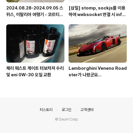
2024.08.28-2024.09.05 스
[삽질] stomp, sockjs를 이용
위스, 이탈리아 여행기 - 코르티나
하여 websocket 연결 시 info
담페초, 돌로미테, 이탈리아 알프
가 404로 나오는 경우
스
체리 웨스트 게이트 터보차져 수리
Lamborghini Veneno Road
및 eni 0W-30 오일 교환
ster가 나왔군요...
의안내
티스토리
로그인
고객센터
© Daum Corp.