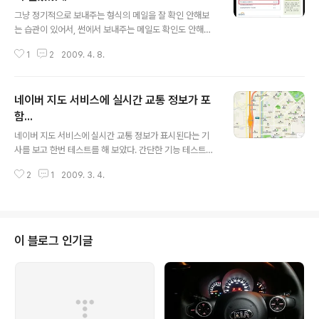
글 내용
요 ㅎ 이곳에서 보는게 더 잘나오네요 ㅎ
그냥 정기적으로 보내주는 형식의 메일을 잘 확인 안해보
는 습관이 있어서, 썬에서 보내주는 메일도 확인도 안해보
고 넘기다가 오늘 우연치 않게 지메일을 확인하다 아래 내
1
2
2009. 4. 8.
용을 발견 했네요. 별볼일 없는, 그냥 Head & First 책에
나오는 내용을 정리한 포스팅인데, 그 내용이 뉴스레터에
실리다니... 참으로 창피하네요 ^^;; 내용도 기초적인 내용
네이버 지도 서비스에 실시간 교통 정보가 포
이고 ㅎㅎ 이메일에 실린 포스트는 http://www.4te.co.k
r/566 입니다. 나중에 고수가 된다면, 기초적인 내용이 아
함...
글 내용
닌 정말로 유익한 정보를 블로그에 포스팅을 쓸수 있겠죠
네이버 지도 서비스에 실시간 교통 정보가 표시된다는 기
ㅎ 하지만 이 놈의 귀차니즘 때문에 진도가 느려서 탈입니
사를 보고 한번 테스트를 해 보았다. 간단한 기능 테스트와
다. ㅎㅎ
스샷을 아래 표시한다. 4일 현재 http://map.naver.com
2
1
2009. 3. 4.
을 들어가면 위와 같은 이미지로 새롭게 update 된 내용
을 알리는 간단한 공지사항이 하나 뜬다. 관심이 가는 부분
은 실시간 교통정보 표시와 실시간 교통정보를 참조하여
빠른길을 찾아 준다는 점이다. 해당 내용을 한번 확인해 보
고자 실제로 확인해 보았다. 현재 ip를 기초로 자신위 위치
이 블로그 인기글
한 곳을 보여준다. 회사에서 확인해 봤으므로 정자역을 중
심으로 보여준다. 물론 ip로 정확한 지역을 알 수 없는 경우
에는 적용이 안되는 것으로 안다. 오른쪽 상단에 있는 '실시
간교통' 이라는 버튼을 누르니 위와 같은 모습이 표시된다.
정자 역 ..