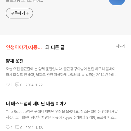
프로그램 그리고 인생...
구독하기
더보기
인생이야기/자동차 이야기
의 다른 글
얌체 운전
글 내용
오늘 오전 출근길에 본 얌체 운전입니다. 출근용 구아방에 달린 싸구려 블박이
라서 화질도 안 좋고, 날짜도 완전 이상하게 나오네요 ㅎ 날짜는 2014년 1월 2
2일 오전 8시 40 ~ 50분 경입니다. 초반 20초 정도에 나오는 구간은, 가장 하
1
0
2014. 1. 22.
위 차로인데 하위 차선이 조금 넓고, 우회전 하는 차량을 위해서 직진 차량하는
차량들이 왼쪽에 보통 바짝 붙여서 운행합니다. 초반에 몇대는 양보해 주는 직
진 차량들이 있기에 우회전 할 수 있었던 거구요. 그런데 갑자기 어디선가 모닝
더 베스트랩의 재미난 배틀 이야기
니 나타나더니, 제 앞으로 오네요. 저때 드는 생각이, "아 중간에 어디 골목에서
글 내용
나왔는데, 직진 차선에 끼여들지 못해서 여기까지 왔나보다" 였습니다. 그리고
The Bestlap이란 곳에서 재미난 영상을 올렸네요. 장소는 코리아 인터네셔날
서는 그냥 제 갈길을 갔죠. 그런데 이번에 다시 만나게 됬네요. 뭐 어째든 1차선..
서킷이고, 배틀에 참여한 차량은 재규어 Ftype 6기통과 8기통, 포르쉐 박스터
S, 카레라 S, 캘리포니아가 참여했네요. 역시 가격대비 가성비는 박스터군요 ^^
1
0
2014. 1. 12.
촬영에 핼리캠까지 동원된거 보니, 쉽게 촬영된거 같지는 않고 막대한 자원이