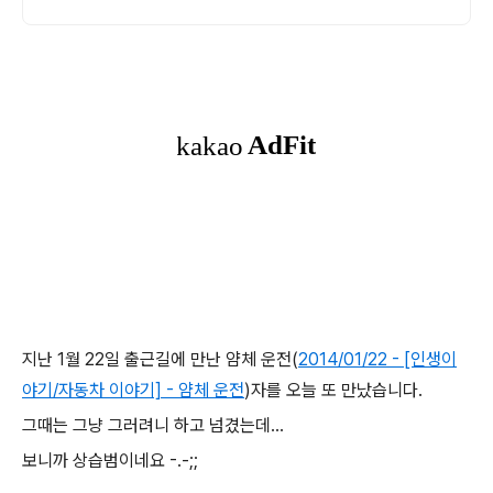
성, 매일자체시험 실시. 저렴한 수강료로 단
기! 면허 취득 가능!
지난 1월 22일 출근길에 만난 얌체 운전(
2014/01/22 - [인생이
야기/자동차 이야기] - 얌체 운전
)자를 오늘 또 만났습니다.
그때는 그냥 그러려니 하고 넘겼는데...
보니까 상습범이네요 -.-;;