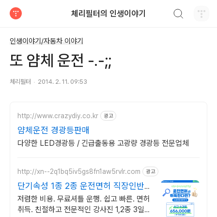
검색하기
체리필터의 인생이야기
티스토리
인생이야기/자동차 이야기
또 얌체 운전 -.-;;
체리필터
2014. 2. 11. 09:53
http://www.crazydiy.co.kr
광고
얌체운전 경광등판매
다양한 LED경광등 / 긴급출동용 고광량 경광등 전문업체
http://xn--2q1bq5iv5gs8fn1aw5rvlr.com
광고
단기속성 1종 2종 운전면허 직장인반
운영.빠른면허취득!
저렴한 비용. 무료셔틀 운행. 쉽고 빠른. 면허
취득. 친절하고 전문적인 강사진 1,2종 3일완