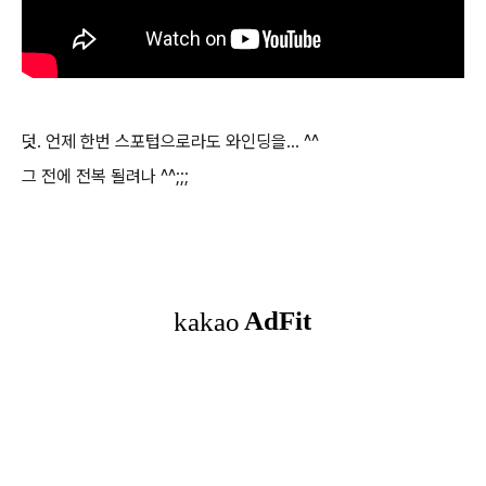
덧. 언제 한번 스포텁으로라도 와인딩을... ^^
그 전에 전복 될려나 ^^;;;