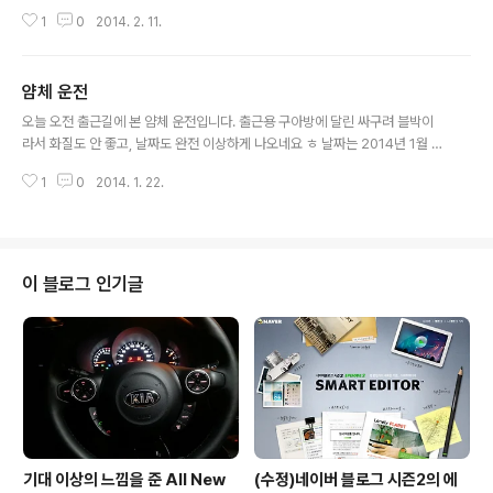
는데...보니까 상습범이네요 -.-;; 대한민국 운전 문화 참 뭐 같네요 -.-;;
1
0
2014. 2. 11.
얌체 운전
글 내용
오늘 오전 출근길에 본 얌체 운전입니다. 출근용 구아방에 달린 싸구려 블박이
라서 화질도 안 좋고, 날짜도 완전 이상하게 나오네요 ㅎ 날짜는 2014년 1월 2
2일 오전 8시 40 ~ 50분 경입니다. 초반 20초 정도에 나오는 구간은, 가장 하
1
0
2014. 1. 22.
위 차로인데 하위 차선이 조금 넓고, 우회전 하는 차량을 위해서 직진 차량하는
차량들이 왼쪽에 보통 바짝 붙여서 운행합니다. 초반에 몇대는 양보해 주는 직
진 차량들이 있기에 우회전 할 수 있었던 거구요. 그런데 갑자기 어디선가 모닝
니 나타나더니, 제 앞으로 오네요. 저때 드는 생각이, "아 중간에 어디 골목에서
나왔는데, 직진 차선에 끼여들지 못해서 여기까지 왔나보다" 였습니다. 그리고
이 블로그 인기글
서는 그냥 제 갈길을 갔죠. 그런데 이번에 다시 만나게 됬네요. 뭐 어째든 1차선..
기대 이상의 느낌을 준 All New
(수정)네이버 블로그 시즌2의 에