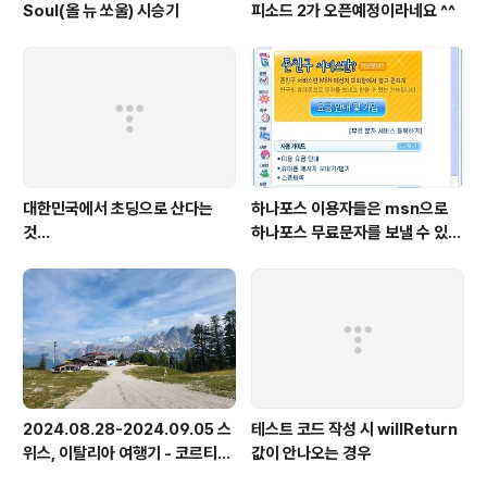
Soul(올 뉴 쏘울) 시승기
피소드 2가 오픈예정이라네요 ^^
대한민국에서 초딩으로 산다는
하나포스 이용자들은 msn으로
것...
하나포스 무료문자를 보낼 수 있게
됬네요..
2024.08.28-2024.09.05 스
테스트 코드 작성 시 willReturn
위스, 이탈리아 여행기 - 코르티나
값이 안나오는 경우
담페초, 돌로미테, 이탈리아 알프