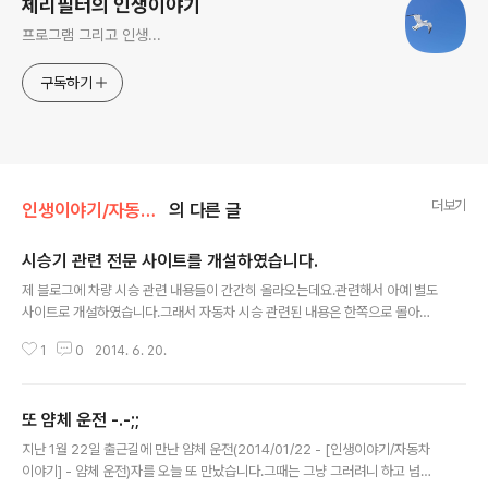
체리필터의 인생이야기
프로그램 그리고 인생...
구독하기
더보기
인생이야기/자동차 이야기
의 다른 글
시승기 관련 전문 사이트를 개설하였습니다.
글 내용
제 블로그에 차량 시승 관련 내용들이 간간히 올라오는데요.관련해서 아예 별도
사이트로 개설하였습니다.그래서 자동차 시승 관련된 내용은 한쪽으로 몰아서
운영하려구요. 관리자 모드에서 리퍼러로 살펴보면 자동차 검색으로 들어오시
1
0
2014. 6. 20.
는 분들이 꽤 되는데...앞으로 http://testdrive.reviews 를 즐겨 찾기 해 두시
고 들어오시면 좋은 내용을 많이 보실 수 있을 것입니다. ^^ (과연 좋은 내용일
지 ^^;;;)도메인은 생소한 최상위 도메인인데... 한국말로 하면 '시승 ' + '리뷰'
또 얌체 운전 -.-;;
입니다. 간단히 말해서 '시승.기' ㅎㅎㅎ저 단에는 좋다고 생각해서 잡은건데...
글 내용
다른 분들에게도 좋을지 모르겠네요 ㅎㅎ 그리고 간단한 회원 가입 이후에 자동
지난 1월 22일 출근길에 만난 얌체 운전(2014/01/22 - [인생이야기/자동차
차 관련해서 질 높은 토론, 논의 등이 있으면 좋을거 같습니다...
이야기] - 얌체 운전)자를 오늘 또 만났습니다.그때는 그냥 그러려니 하고 넘겼