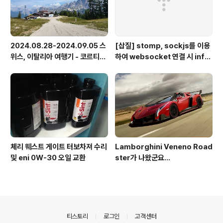
2024.08.28-2024.09.05 스
[삽질] stomp, sockjs를 이용
위스, 이탈리아 여행기 - 코르티나
하여 websocket 연결 시 info
담페초, 돌로미테, 이탈리아 알프
가 404로 나오는 경우
스
체리 웨스트 게이트 터보차져 수리
Lamborghini Veneno Road
및 eni 0W-30 오일 교환
ster가 나왔군요...
의안내
티스토리
로그인
고객센터