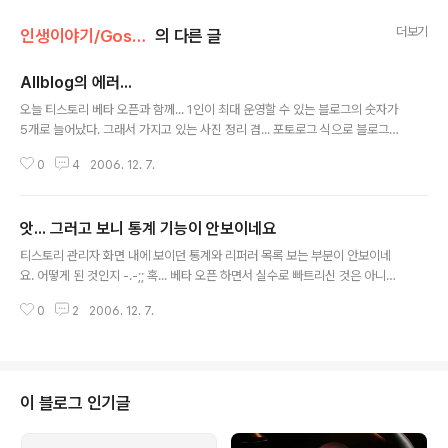
더보기
인생이야기/Gossip
의 다른 글
Allblog의 에러...
글 내용
오늘 티스토리 베타 오픈과 함께... 1인이 최대 운영할 수 있는 블로그의 숫자가
5개로 늘어났다. 그래서 가지고 있는 사진 정리 겸... 포토로그 식으로 블로그를
하나 더 개설했다. 일단 2개의 글을 올려 두었는데... eolin.com은 발행만 하면
0
4
2006. 12. 7.
알아서 글이 올라가는데... 올블은 '글 수집하기'를 눌러줘야만 한다. 그냥 아무
생각 없이 두개의 글 제목을 동일하게 해 주었더니... 올블에서 글을 수집하지 못
하는 거다... "이미 모두 수집되어 있어서, 더이상 수집 할 글이 없습니다."흠...
앗... 그러고 보니 통계 기능이 안보이네요
난감하군... 제목이라도 한번 바꿔봐야겠다... ^^ cf) 지금 제목을 1, 2 식으로 바
글 내용
꿔 보니, 제대로 수집이 되네.. ㅎㅎ 수집을 제목 기준으로 하다니... 정말 난감한
티스토리 관리자 화면 내에 보이던 통계와 리퍼러 목록 보는 부분이 안보이네
순간이군... -.-;;
요. 어떻게 된 것인지 -.-;; 혹... 베타 오픈 하면서 실수로 빠트리신 것은 아니신
지 -.-;; 아니면 제가 못찾는 것인가요?
0
2
2006. 12. 7.
이 블로그 인기글