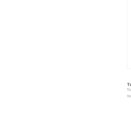
방
T
To
문
자
Ye
수