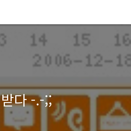
다 -.-;;