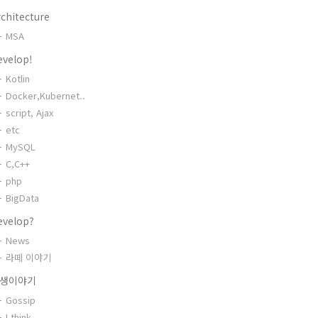
chitecture
MSA
evelop!
Kotlin
Docker,Kubernet..
script, Ajax
etc
MySQL
C,C++
php
BigData
evelop?
News
라떼 이야기
생이야기
Gossip
I think