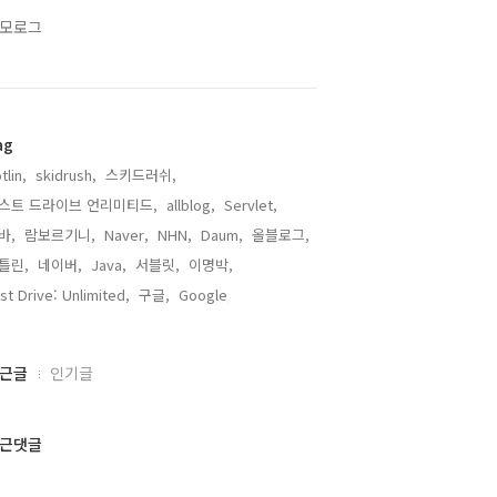
모로그
ag
tlin,
skidrush,
스키드러쉬,
스트 드라이브 언리미티드,
allblog,
Servlet,
바,
람보르기니,
Naver,
NHN,
Daum,
올블로그,
틀린,
네이버,
Java,
서블릿,
이명박,
st Drive: Unlimited,
구글,
Google,
근글
인기글
근댓글