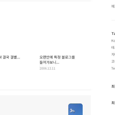
메
T
Ko
테
자
M 결국 결별...
오랜만에 특정 블로그를
코
들어가보니...
Te
2006.12.11
최
최
근
글
과
최
인
기