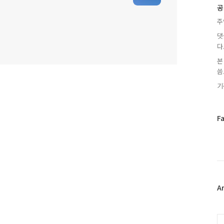
글
공
주
댓
다
본
씀.
기
페
F
이
스
북
트
위
터
플
A
러
그
인
C