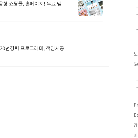
형 쇼핑몰, 홈페이지! 무료 템
,20년경력 프로그래머, 책임시공
노
S
P
E
강
미