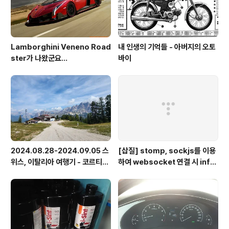
Lamborghini Veneno Road
내 인생의 기억들 - 아버지의 오토
ster가 나왔군요...
바이
2024.08.28-2024.09.05 스
[삽질] stomp, sockjs를 이용
위스, 이탈리아 여행기 - 코르티나
하여 websocket 연결 시 info
담페초, 돌로미테, 이탈리아 알프
가 404로 나오는 경우
스