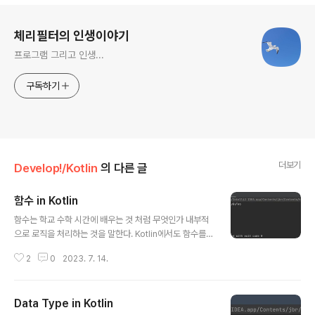
로그 정보
체리필터의 인생이야기
프로그램 그리고 인생...
구독하기
더보기
Develop!/Kotlin
의 다른 글
함수 in Kotlin
글 내용
함수는 학교 수학 시간에 배우는 것 처럼 무엇인가 내부적
으로 로직을 처리하는 것을 말한다. Kotlin에서도 함수를
사용할 수 있다. 아래와 같은 코드를 보고 하나씩 분석해 보
2
0
2023. 7. 14.
자 fun main() { val r = multiplyByTwo(5) println(r)
println(multiplyByThree(5)) println(multiplyByFo
ur(5)) sayHello() sayGoodBye() } fun multiplyByT
Data Type in Kotlin
wo(i: Int): Int { println("Inside multiplyByTwo") ret
글 내용