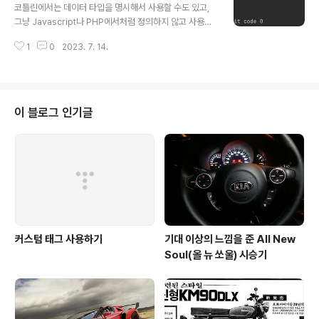
urn i * 2 } fun multiplyByThree(i: Int): Int = i * 3 fu
코틀린에서는 데이터 타입을 명시해서 사용할 수도 있고,
n multiplyByFour(i: Int) = i * 4 fun sayHello..
그냥 Javascript나 PHP에서처럼 정의하지 않고 사용할
수 도 있다. 바로 아래와 같이... fun main() { val n = 1 va
1
0
2023. 7. 14.
r p = 1.2 val m: Int = 1 var q: Double = 1.2 val r = n
+ p println(r) } 이렇게 작성하게 되면 n은 Int(정수), p는
Double(소수)가 된다. Java에서는 정수를 int 또는 Inte
ger라고 하고 소수는 float Float double Double등으
로 다양하게 쓰이지만 kotlin에서는 단 두 가지만 쓰이나
이 블로그 인기글
보다. 스크립트 언어에서 타입을 추론해서 변수의 타입을
정하게 되는데 그런 느낌으로 만든 듯 싶다. 다만 명시적으
로 타입을 정의해 줄..
커스텀 태그 사용하기
기대 이상의 느낌을 준 All New
Soul(올 뉴 쏘울) 시승기