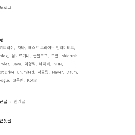
모로그
ag
키드러쉬,
자바,
테스트 드라이브 언리미티드,
lblog,
람보르기니,
올블로그,
구글,
skidrush,
rvlet,
Java,
이명박,
네이버,
NHN,
st Drive: Unlimited,
서블릿,
Naver,
Daum,
ogle,
코틀린,
Kotlin,
근글
인기글
근댓글