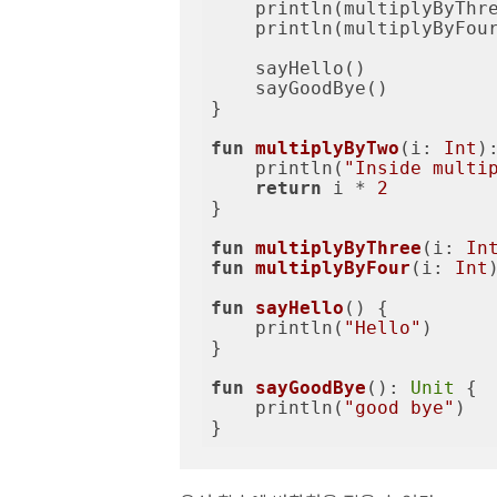
    println(multiplyByThr
    println(multiplyByFou
    sayHello()

    sayGoodBye()

}

fun
multiplyByTwo
(i: 
Int
)
    println(
"Inside multi
return
 i * 
2
}

fun
multiplyByThree
(i: 
In
fun
multiplyByFour
(i: 
Int
fun
sayHello
()
 {

    println(
"Hello"
)

}

fun
sayGoodBye
()
: 
Unit
 {

    println(
"good bye"
)

}