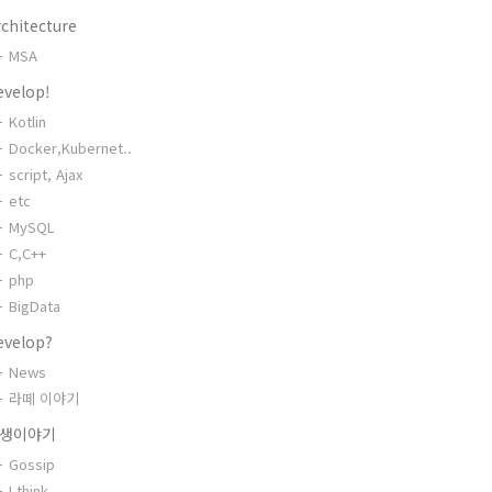
chitecture
MSA
evelop!
Kotlin
Docker,Kubernet..
script, Ajax
etc
MySQL
C,C++
php
BigData
evelop?
News
라떼 이야기
생이야기
Gossip
I think