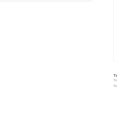
방
T
To
문
자
Ye
수