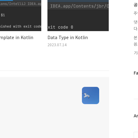
글
공
주
댓
다
mplate in Kotlin
Data Type in Kotlin
본
씀.
2023.07.14
기
페
F
이
스
북
트
위
터
플
A
러
그
인
C