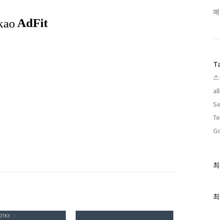
메
T
스
al
Se
Te
Go
최
최
근
글
과
최
인
기