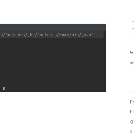
노
S
P
E
강
미