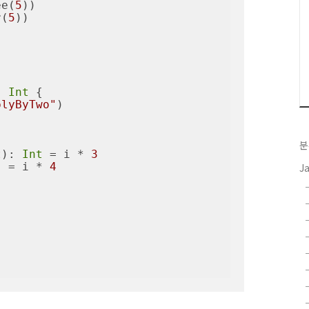
ee(
5
))

r(
5
))

: 
Int
 {

plyByTwo"
)

분
t
)
: 
Int
 = i * 
3
)
 = i * 
4
J