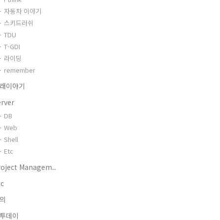
자동차 이야기
스키드러쉬
TDU
T-GDI
라이딩
remember
래이야기
erver
DB
Web
Shell
Etc
roject Managem..
tc
의
투데이