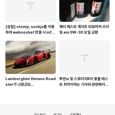
[삽질] stomp, sockjs를 이용
체리 웨스트 게이트 터보차져 수리
하여 websocket 연결 시 info
및 eni 0W-30 오일 교환
가 404로 나오는 경우
Lamborghini Veneno Road
투싼ix 및 스포티지R의 충돌 테스
ster가 나왔군요...
트 최악이라는 기사와 관련해서...
의안내
티스토리
로그인
고객센터