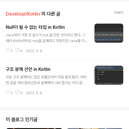
더보기
Develop!/Kotlin
의 다른 글
Null이 될 수 없는 타입 in Kotlin
글 내용
Java에서 가장 큰 실수가 null 을 만든 것이라고 한다. 그
래서 Kotlin에서도 null을 없애려고 하였지만 Java를 지
원하기 위해서 null을 사용하기는 한다. Java에서는 null
2
0
2023. 9. 6.
이 될 수 없을 경우에는 lombok의 @NonNull 어노테이
션을 사용한다. 코틀린에서는 기본이 non-null 이다. Jav
a와의 연동으로 인해 null을 허용하고 싶으면 '?'를 사용하
구조 분해 선언 in Kotlin
면 된다. 다음의 코드를 통해 사용법을 확인해 볼 수 있다. f
글 내용
un nullableType() { val s1 = "abc" // compile erro
사실 구조 분해라는 말은 코틀린에서 처음 들어 봤다. 어떠
r // val s2: String = null val s3: String? = null val s
한 값을 여러 컴포넌트로 분해해서 나눠 준다는 의미 같다.
4: String? = s1 // compile error // val s5: ..
말로 설명하기 쉽지 않으니 소스 코드를 보자 fun compu
2
0
2023. 9. 6.
te(input: Int): Pair = if (input > 5) Pair(input * 2, "Hi
gh") else Pair(input * 2, "Low") fun compute2(in
put: Int): Triple = if (input > 5) Triple(input * 2, "Hi
gh", "Dummy") else Triple(input * 2, "Low", "Dum
my") fun pair() { println(compute(7)) println(com
이 블로그 인기글
pute(4)) val result = compute(5) println(..