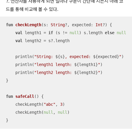
?. 연산자를 사용하게 되면 얼마나 구문이 간단해 지는지 아래 코
드를 통해 비교해 볼 수 있다.
fun
checkLength
(s: 
String
?, expected: 
Int
?)
 {

val
 length1 = 
if
 (s != 
null
) s.length 
else
null
val
 length2 = s?.length

    println(
"String: 
${s}
, expected: 
${expected}
"
)

    println(
"length1 length: 
${length1}
"
)

    println(
"length2 length: 
${length2}
"
)

}

fun
safeCall
()
 {

    checkLength(
"abc"
, 
3
)

    checkLength(
null
, 
null
)

}