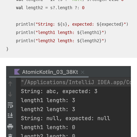
val
 length2 = s?.length ?: 
0
    println(
"String: 
${s}
, expected: 
${expected}
"
)

    println(
"length1 length: 
${length1}
"
)

    println(
"length2 length: 
${length2}
"
)

}