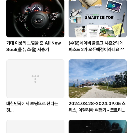
기대 이상의 느낌을 준 All New
(수정)네이버 블로그 시즌2의 에
Soul(올 뉴 쏘울) 시승기
피소드 2가 오픈예정이라네요 ^^
대한민국에서 초딩으로 산다는
2024.08.28-2024.09.05 스
것...
위스, 이탈리아 여행기 - 코르티나
담페초, 돌로미테, 이탈리아 알프
스