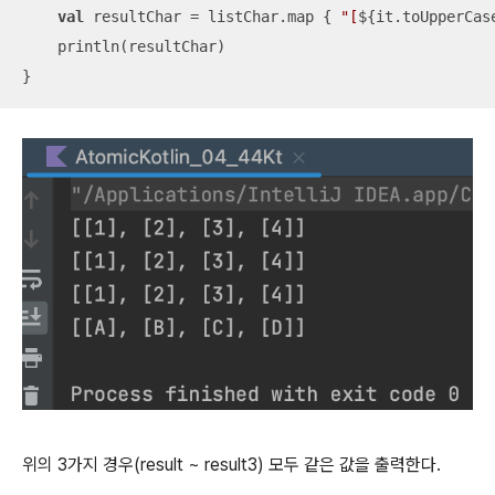
val
 resultChar = listChar.map { 
"[
${it.toUpperCas
    println(resultChar)

}
위의 3가지 경우(result ~ result3) 모두 같은 값을 출력한다.