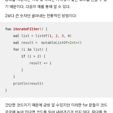
기 때문이다. 다음의 예를 통해 알 수 있다.
2보다 큰 숫자만 골라내는 전통적인 방법이다.
fun
iterateFilter
()
 {

val
 list = listOf(
1
, 
2
, 
3
, 
4
)

val
 result =  mutableListOf<
Int
>()

for
 (i 
in
 list) {

if
 (i > 
2
) {

            result += i

        }

    }

    println(result)

}
간단한 코드이기 때문에 금방 알 수있지만 이러한 for 문들이 코드
곳곳에 녹아 있다면 코드를 읽어 내려가기가 쉽지 않다. 람다를 쓸