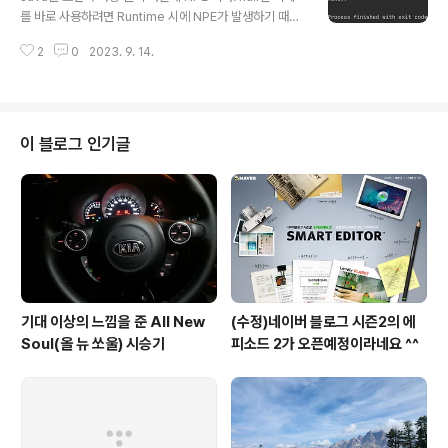
val h2 = GenericHolder(1) val i: Int = h2.getValue
를 바로 사용하려면 Runtime 시에 NPE가 발생하기 때문
() println(i) val ..
에 사용 전에 항상 if로 null인지 여부를 검증해 주거나 Op
2
0
2023. 9. 14.
tional을 사용해야 하기 때문이다. 코틀린에서는 이러한 골
치아픈 내용을 손쉽게 사용할 수 있도록 해준다. fun Strin
g.echo() { println(toUpperCase()) println(this) pri
ntln(toLowerCase()) } fun safeOperation() { val s
1: String? = "Howdy!" s1?.echo() val s2: String? =
이 블로그 인기글
null s2?.echo() } 이렇게 하기 위해 사용하는 것이 '?.' 이
다. null이 될 수 있는 객체 뒤에 '.' 대신에..
기대 이상의 느낌을 준 All New
(수정)네이버 블로그 시즌2의 에
Soul(올 뉴 쏘울) 시승기
피소드 2가 오픈예정이라네요 ^^