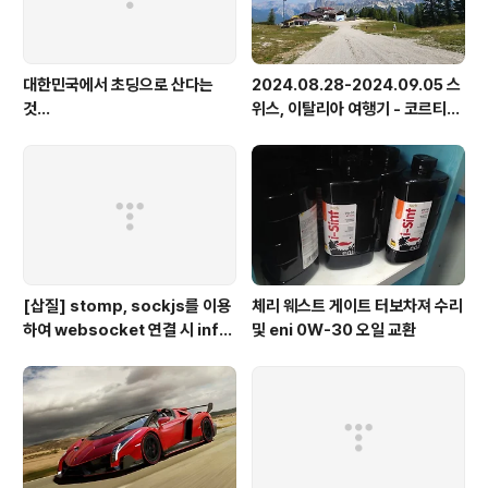
대한민국에서 초딩으로 산다는
2024.08.28-2024.09.05 스
것...
위스, 이탈리아 여행기 - 코르티나
담페초, 돌로미테, 이탈리아 알프
스
[삽질] stomp, sockjs를 이용
체리 웨스트 게이트 터보차져 수리
하여 websocket 연결 시 info
및 eni 0W-30 오일 교환
가 404로 나오는 경우