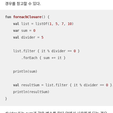
경우를 참고할 수 있다.
fun
foreachClosure
()
 {

val
 list = listOf(
1
, 
5
, 
7
, 
10
)

var
 sum = 
0
val
 divider = 
5
    list.filter { it % divider == 
0
 }

        .forEach { sum += it }

    println(sum)

val
 resultSum = list.filter { it % divider == 
0
 }
    println(resultSum)

}