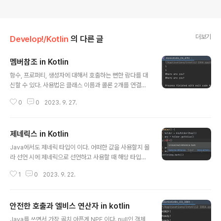
더보기
Develop!/Kotlin
의 다른 글
멤버참조 in Kotlin
글 내용
함수, 프로퍼티, 생성자에 대해서 호출하는 뻔한 람다를 대
신할 수 있다. 사용법은 클래스 이름과 콜론 2개를 연결시
켜 사용하면 된다. 관련된 내용은 아래 예제를 통해 확인해
0
0
2023. 9. 27.
볼 수 있다. data class Message( val sender: Strin
g, val text: String, val isRead: Boolean ) fun prop
ertyReferenece() { val messages = listOf( Mess
제네릭스 in Kotlin
age("Kitty", "Hey!", true), Message("Kitty", "Wher
글 내용
e are you?", false) ) val unread1 = messages.filt
Java에서도 제네릭 타입이 이다. 어떠한 값을 사용할지 몰
erNot(Message::isRead) val unread2 = messag
라 선언 시에 제네릭으로 선언하고 사용할 때 해당 타입으
es.filterNot { it..
로 사용하는 것이다. 코틀린에서도 이러한 사용은 가능하
1
0
2023. 9. 22.
다. 다음의 예를 통해 확인해 볼 수 있다. data class Aut
omobile(val brand: String) class GenericHolder
(private val value: T) { fun getValue(): T = value }
안전한 호출과 엘비스 연산자 in kotlin
fun genericHolder() { val h1 = GenericHolder(Au
글 내용
tomobile("Ford")) val a = h1.getValue() println(a)
Java를 쓰면서 가장 골치 아픈게 NPE 이다. null인 객체