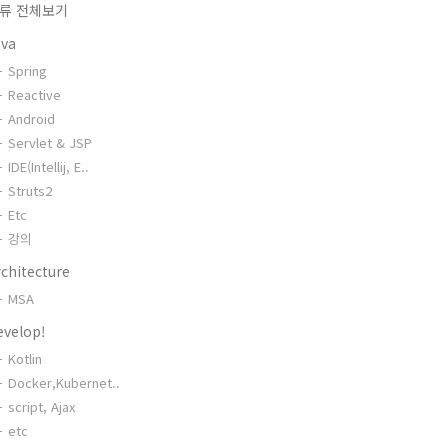
류 전체보기
ava
Spring
Reactive
Android
Servlet & JSP
IDE(Intellij, E..
Struts2
Etc
강의
chitecture
MSA
evelop!
Kotlin
Docker,Kubernet..
script, Ajax
etc