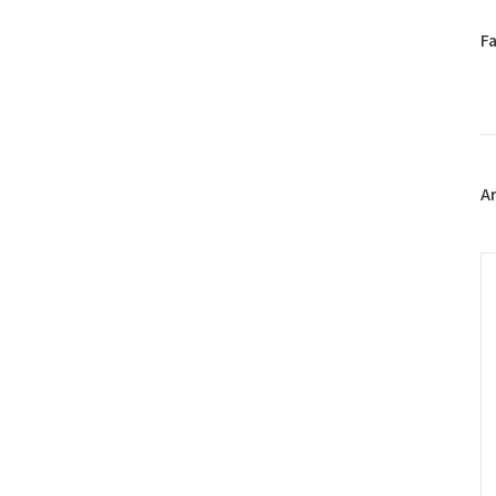
페
F
이
스
북
트
위
터
플
A
러
그
인
C