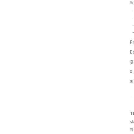
S
P
E
강
미
메
T
sk
이