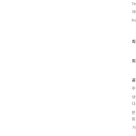
Te
자
Ko
최
최
근
글
과
최
인
기
글
공
주
댓
다
본
씀.
기