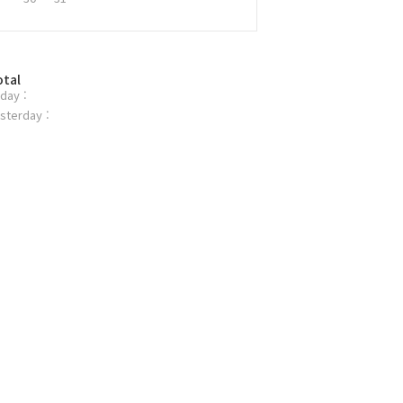
otal
day :
sterday :