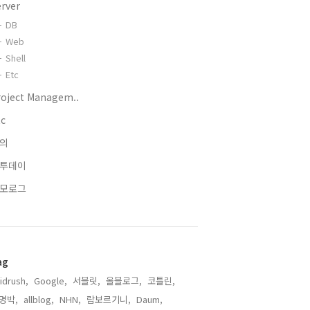
erver
DB
Web
Shell
Etc
roject Managem..
tc
의
투데이
모로그
ag
idrush,
Google,
서블릿,
올블로그,
코틀린,
명박,
allblog,
NHN,
람보르기니,
Daum,