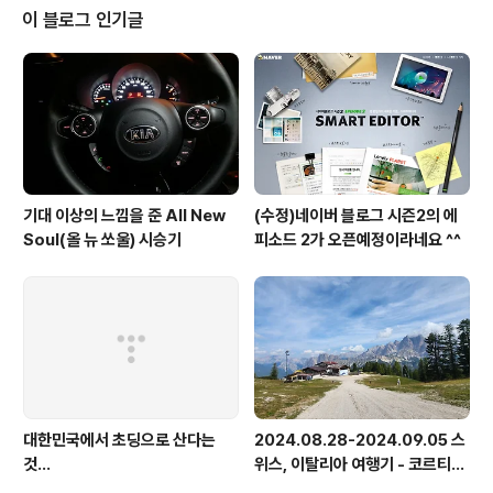
수 있는 도메인 웹페이지가 있다. 하나씩 들어가 봤다. 도메
이 블로그 인기글
인 소유자 화면이다. 해당 도메인이 실제 신청한 유저의 것
인가를 확인하고자 함인 듯 하다. 자신의 특정 페이지의 C
NAME 아이피를 수정할 수 있으면, 해당 도메인이 본인 소
유임을 증명할 수 있다는 논리에서 만든 페이지 같다. DN
S..
기대 이상의 느낌을 준 All New
(수정)네이버 블로그 시즌2의 에
Soul(올 뉴 쏘울) 시승기
피소드 2가 오픈예정이라네요 ^^
대한민국에서 초딩으로 산다는
2024.08.28-2024.09.05 스
것...
위스, 이탈리아 여행기 - 코르티나
담페초, 돌로미테, 이탈리아 알프