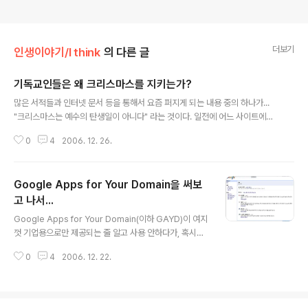
더보기
인생이야기/I think
의 다른 글
기독교인들은 왜 크리스마스를 지키는가?
글 내용
많은 서적들과 인터넷 문서 등을 통해서 요즘 퍼지게 되는 내용 중의 하나가...
"크리스마스는 예수의 탄생일이 아니다" 라는 것이다. 일전에 어느 사이트에서
내가 이런 말을 했다가, "누가 그것을 모르냐?" 라는 핀잔을 받을 정도로 요즘은
0
4
2006. 12. 26.
많이들 알고 있다. 하지만, 해당 사실을 분명히 해 두기 위해 다음과 같은 내용을
적어본다. 1992 년 12월에 「시카고 트리뷴」지는 역사적 배경을 제시하면서 1
면 기사에서 이렇게 지적하였다. “어처구니없게도, 현재 그리스도교인들이 상
Google Apps for Your Domain을 써보
업주의에 파묻히고 있다고 불평하는 이 축제는 그리스도교가 흡수한 이교 축제
에 그 근원을 두고 있다.” “크 리스마스를 예수 그리스도의 탄생일로 지킨 것으
고 나서...
글 내용
로 보고된 첫 번째 사례는 예수의 탄생이 있은 후로 300년 이상이 지나서였다.
Google Apps for Your Domain(이하 GAYD)이 여지
기원..
껏 기업용으로만 제공되는 줄 알고 사용 안하다가, 혹시나
하는 맘에 써보니, 도메인만 가지고 있으면 개인에게도 제
0
4
2006. 12. 22.
공이 되더라... 일단 다 셋팅하고 나니까 다음과 같은 화면
이 나온다. GAYD에서 사용할 수 있는 것들로는 일단 자신
의 도메인으로 된 이메일과 채팅, 그리고 일정을 공유할 수
있는 캘린더, 그리고 특정 도메인을 파킹하거나 할 경우 쓸