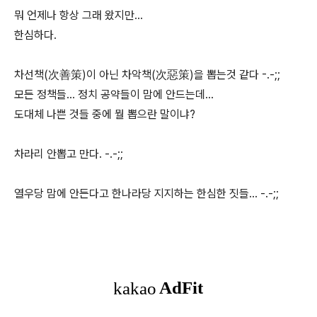
뭐 언제나 항상 그래 왔지만...
한심하다.
차선책(次善策)이 아닌 차악책(次惡策)을 뽑는것 같다 -.-;;
모든 정책들... 정치 공약들이 맘에 안드는데...
도대체 나쁜 것들 중에 뭘 뽑으란 말이냐?
차라리 안뽑고 만다. -.-;;
열우당 맘에 안든다고 한나라당 지지하는 한심한 짓들... -.-;;