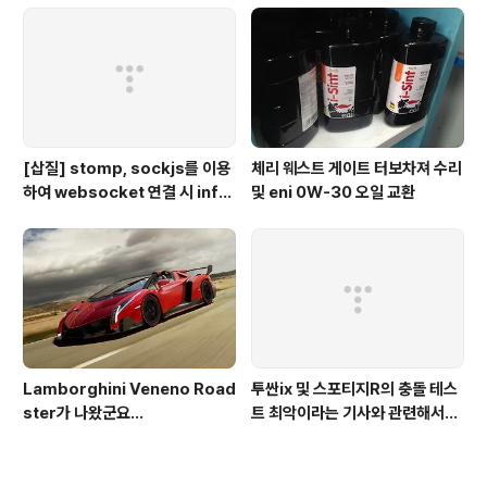
스
[삽질] stomp, sockjs를 이용
체리 웨스트 게이트 터보차져 수리
하여 websocket 연결 시 info
및 eni 0W-30 오일 교환
가 404로 나오는 경우
Lamborghini Veneno Road
투싼ix 및 스포티지R의 충돌 테스
ster가 나왔군요...
트 최악이라는 기사와 관련해서...