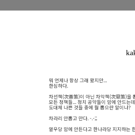
뭐 언제나 항상 그래 왔지만...
한심하다.
차선책(次善策)이 아닌 차악책(次惡策)을 뽑는것
모든 정책들... 정치 공약들이 맘에 안드는데.
도대체 나쁜 것들 중에 뭘 뽑으란 말이냐?
차라리 안뽑고 만다. -.-;;
열우당 맘에 안든다고 한나라당 지지하는 한심한 