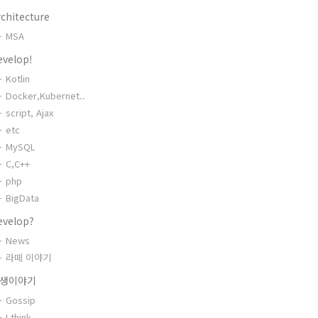
chitecture
MSA
evelop!
Kotlin
Docker,Kubernet..
script, Ajax
etc
MySQL
C,C++
php
BigData
evelop?
News
라떼 이야기
생이야기
Gossip
I think