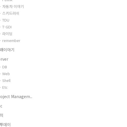
자동차 이야기
스키드러쉬
TDU
T-GDI
라이딩
remember
래이야기
erver
DB
Web
Shell
Etc
roject Managem..
tc
의
투데이