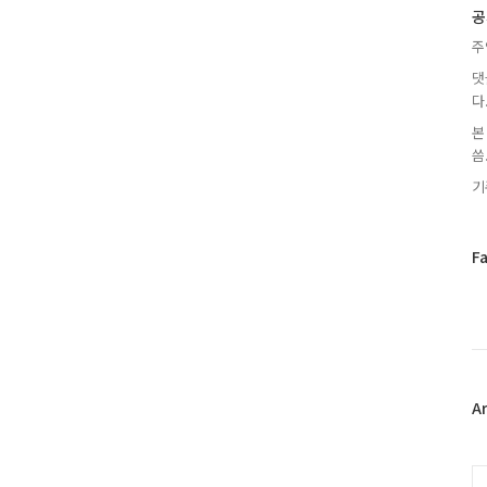
글
공
주
댓
다
본
씀.
기
페
F
이
스
북
트
위
터
플
A
러
그
인
C