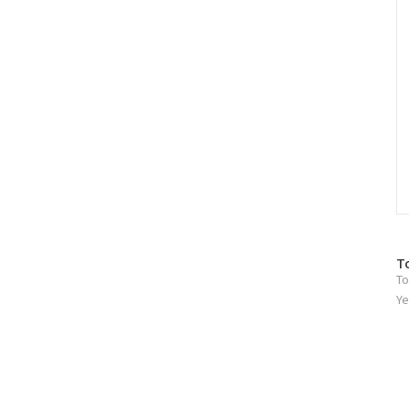
방
T
To
문
자
Ye
수