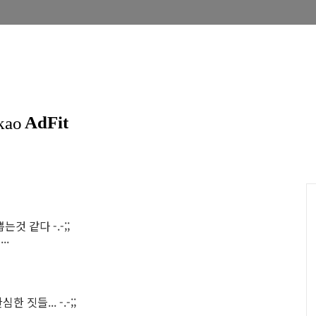
 같다 -.-;;
..
짓들... -.-;;