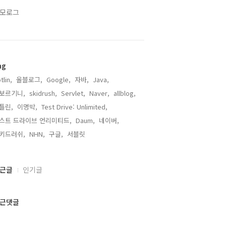
모로그
ag
tlin,
올블로그,
Google,
자바,
Java,
보르기니,
skidrush,
Servlet,
Naver,
allblog,
틀린,
이명박,
Test Drive: Unlimited,
스트 드라이브 언리미티드,
Daum,
네이버,
키드러쉬,
NHN,
구글,
서블릿,
근글
인기글
근댓글