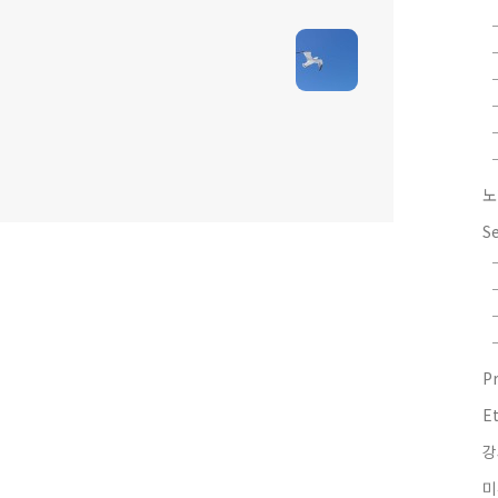
노
S
P
E
강
미