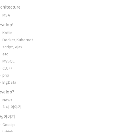
chitecture
MSA
evelop!
Kotlin
Docker,Kubernet..
script, Ajax
etc
MySQL
C,C++
php
BigData
evelop?
News
라떼 이야기
생이야기
Gossip
I think