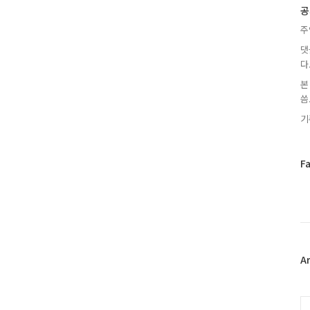
글
공
주
댓
다
본
씀.
기
페
F
이
스
북
트
위
터
플
A
러
그
인
C