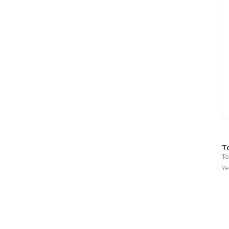
방
T
To
문
자
Ye
수