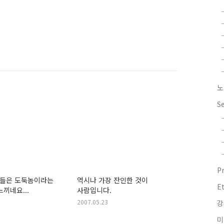
노
S
P
들은 도둑놈이라는
역시나 가장 잔인한 것이
E
느끼네요...
사람입니다.
2007.05.23
강
미