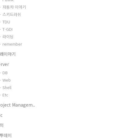
자동차 이야기
스키드러쉬
TDU
T-GDI
라이딩
remember
래이야기
erver
DB
Web
Shell
Etc
roject Managem..
tc
의
투데이