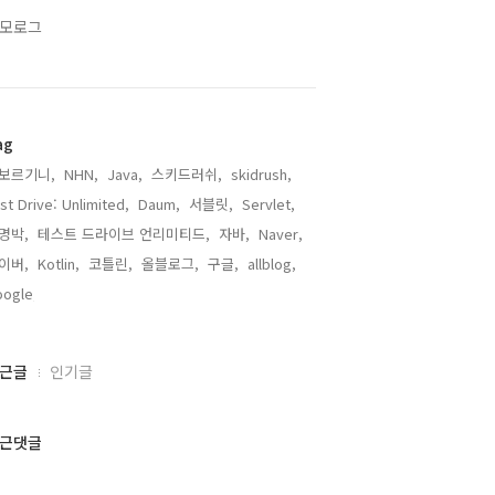
모로그
ag
보르기니,
NHN,
Java,
스키드러쉬,
skidrush,
st Drive: Unlimited,
Daum,
서블릿,
Servlet,
명박,
테스트 드라이브 언리미티드,
자바,
Naver,
이버,
Kotlin,
코틀린,
올블로그,
구글,
allblog,
ogle,
근글
인기글
근댓글