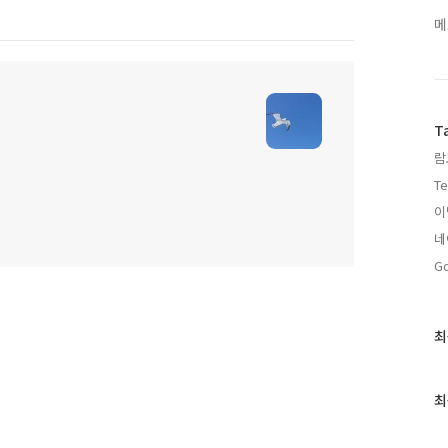
메
T
람
Te
이
네
Go
최
최
근
글
과
최
인
기