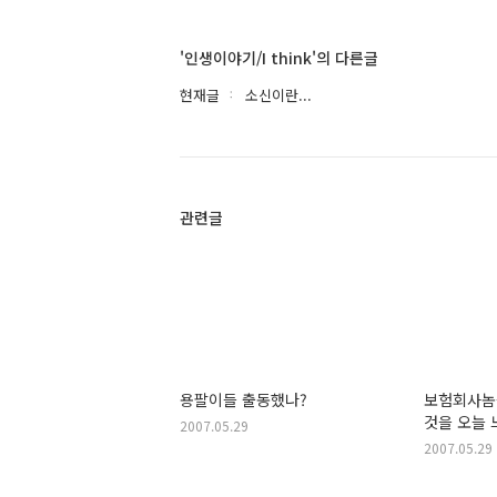
'인생이야기/I think'의 다른글
현재글
소신이란...
관련글
용팔이들 출동했나?
보험회사놈
것을 오늘 
2007.05.29
2007.05.29