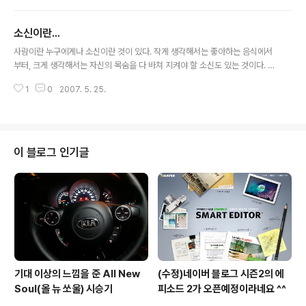
부어서 계약도 실효되었고... 200만원 넘게 지내들이 꿀껄 한거네요. 정말... 이
런식으로 남의 돈을 꿀꺽하다니... 칼만 안든 날강도들이네요. 부활하는 것도...
소신이란...
그동안 안낸 돈을 다 내야 하고, 그럴려면... 부담되는 목돈을 한번에 내야 하니,
글 내용
정말 독한 맘 먹고 한번도 안빼먹고 돈을 납입할 맘 없으면... 보험은 들어서는
사람이란 누구에게나 소신이란 것이 있다. 작게 생각해서는 좋아하는 음식에서
안되는 것 같습니다. 무섭네요... 도둑놈들..
부터, 크게 생각해서는 자신의 목숨을 다 바쳐 지켜야 할 소신도 있는 것이다. 우
리는 일상 생활 가운데서 알게 모르게 이러한 소신을 가지고 생활하고 있으며,
1
0
2007. 5. 25.
그러한 소신을 가지게 되는 배경에는 나름대로의 이유들이 있을 것이다. 만일
어떠한 사람이 가지고 있는 소신의 배경이 궁금해서 그 배경에 대해 물어본다
면, 대답해 주는 이도 있고, 대답해 주지 않는 이도 있을 것이다. 물론 대답을 안
해줘도 뭐라고 불평을 할 수 있는 입장은 아닐 것이다. 어째든... 대답을 해 주는
경우 그 배경이 내 자신의 견해와 상이한 경우라 할지라도, 그에 대해 동의는 못
이 블로그 인기글
할 지언정 이해는 가능할 수 있을 것이다. 아니 이해는 하지 않더라도 그 사람이
그러한..
기대 이상의 느낌을 준 All New
(수정)네이버 블로그 시즌2의 에
Soul(올 뉴 쏘울) 시승기
피소드 2가 오픈예정이라네요 ^^