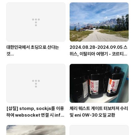
대한민국에서 초딩으로 산다는
2024.08.28-2024.09.05 스
것...
위스, 이탈리아 여행기 - 코르티나
담페초, 돌로미테, 이탈리아 알프
스
[삽질] stomp, sockjs를 이용
체리 웨스트 게이트 터보차져 수리
하여 websocket 연결 시 info
및 eni 0W-30 오일 교환
가 404로 나오는 경우