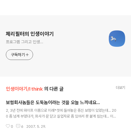
로그 정보
체리필터의 인생이야기
프로그램 그리고 인생...
구독하기
더보기
인생이야기/I think
의 다른 글
보험회사놈들은 도둑놈이라는 것을 오늘 느끼네요...
글 내용
2, 3년 전에 와이프 이름으로 미래*셋에 들어놓은 종신 보험이 있었는데... 20
0 좀 넘게 부었다가, 회사가 문 닫고 실업자로 좀 있어서 못 붙게 됬는데... 이게
부활하려면 다시 돈을 다 부어야 한다는 군요... 그래서 이래 저래 못 붙다가... 오
0
6
2007. 5. 29.
늘 해지하려고 물어 봤더니... 10만원 조금 넘게 나온다고 하네요. 2년 넘게 안