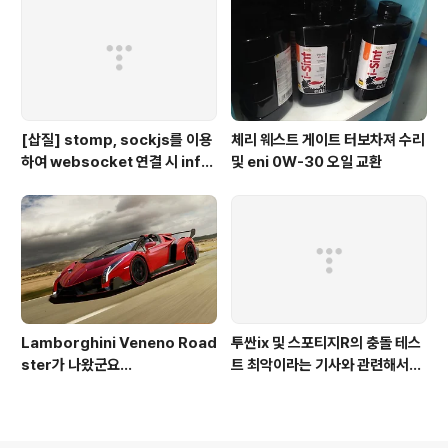
스
[삽질] stomp, sockjs를 이용
체리 웨스트 게이트 터보차져 수리
하여 websocket 연결 시 info
및 eni 0W-30 오일 교환
가 404로 나오는 경우
Lamborghini Veneno Road
투싼ix 및 스포티지R의 충돌 테스
ster가 나왔군요...
트 최악이라는 기사와 관련해서...