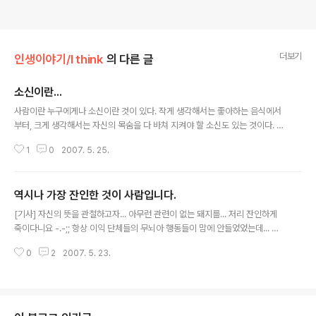
더보기
인생이야기/I think
의 다른 글
소신이란...
글 내용
사람이란 누구에게나 소신이란 것이 있다. 작게 생각해서는 좋아하는 음식에서
부터, 크게 생각해서는 자신의 목숨을 다 바쳐 지켜야 할 소신도 있는 것이다. 우
리는 일상 생활 가운데서 알게 모르게 이러한 소신을 가지고 생활하고 있으며,
1
0
2007. 5. 25.
그러한 소신을 가지게 되는 배경에는 나름대로의 이유들이 있을 것이다. 만일
어떠한 사람이 가지고 있는 소신의 배경이 궁금해서 그 배경에 대해 물어본다
면, 대답해 주는 이도 있고, 대답해 주지 않는 이도 있을 것이다. 물론 대답을 안
역시나 가장 잔인한 것이 사람입니다.
해줘도 뭐라고 불평을 할 수 있는 입장은 아닐 것이다. 어째든... 대답을 해 주는
글 내용
경우 그 배경이 내 자신의 견해와 상이한 경우라 할지라도, 그에 대해 동의는 못
[기사] 자신의 뜻을 관철하고자... 아무런 관련이 없는 돼지를... 저리 잔인하게
할 지언정 이해는 가능할 수 있을 것이다. 아니 이해는 하지 않더라도 그 사람이
죽이다니요 -.-;; 항상 이익 단체들의 무뇌아 행동들이 맘에 안들었었는데... 역
그러한..
시나 한건 하는군요... nimby(Not in My Backyard) syndrome이 한국은
0
2
2007. 5. 23.
너무 강한 듯... -.-;; 동물 학대 보호법으로 처벌이 가능할려나 모르겠네요. 식용
으로 가축을 죽이는 것과 저런 식으로 죽이는 것과는 엄연히 다른 것인데... 거꾸
로 돌아가는 세상... 에헤라 디야... -.-;;