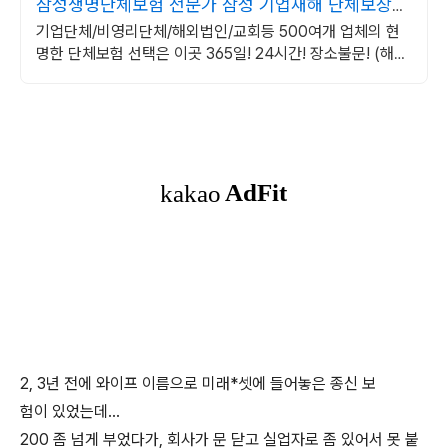
삼성생명단체보험 전문가 삼성 기업재해 단체보장보
험
기업단체/비영리단체/해외법인/교회등 500여개 업체의 현
명한 단체보험 선택은 이곳 365일! 24시간! 장소불문! (해외
포함) 근무중이든 아니든 재해사고 보장!
2, 3년 전에 와이프 이름으로 미래*셋에 들어놓은 종신 보
험이 있었는데...
200 좀 넘게 부었다가, 회사가 문 닫고 실업자로 좀 있어서 못 붙