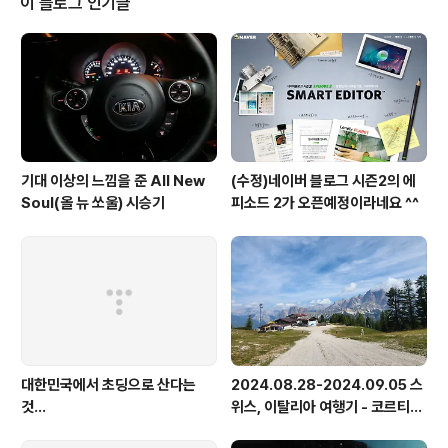
이 블로그 인기글
기대 이상의 느낌을 준 All New
(수정)네이버 블로그 시즌2의 에
Soul(올 뉴 쏘울) 시승기
피소드 2가 오픈예정이라네요 ^^
대한민국에서 초딩으로 산다는
2024.08.28-2024.09.05 스
것...
위스, 이탈리아 여행기 - 코르티나
담페초, 돌로미테, 이탈리아 알프