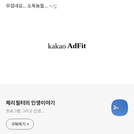
무섭네요... 도둑놈들... -.-;;
로그 정보
체리필터의 인생이야기
프로그램 그리고 인생...
구독하기