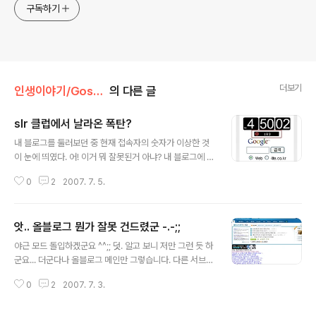
구독하기
더보기
인생이야기/Gossip
의 다른 글
slr 클럽에서 날라온 폭탄?
글 내용
내 블로그를 둘러보던 중 현재 접속자의 숫자가 이상한 것
이 눈에 띄였다. 어! 이거 뭐 잘못된거 아냐? 내 블로그에 이
렇게 사람들이 많이 들어올리 없는데... 혹시 하면서 리퍼러
0
2
2007. 7. 5.
로그를 봤죠. 그랬더니... slr 클럽에서 링크가 걸려 있더군
요. 다음과 같은 내용이... 갑작스러운 방문자 폭탄에 몸둘
바를 모르겠네요 ㅎㅎ
앗.. 올블로그 뭔가 잘못 건드렸군 -.-;;
글 내용
야근 모드 돌입하겠군요 ^^;; 덧. 알고 보니 저만 그런 듯 하
군요... 더군다나 올블로그 메인만 그렇습니다. 다른 서브
페이지들은 꺠지지 않고 잘 나오는데요. 올블로그 측은 무
0
2
2007. 7. 3.
슨 이유가 있는지 체크해 주셔야 하지 않을런지... 아니면
제 클라이언트 환경이 잘못된 것인지도... 좀 알려 주시면