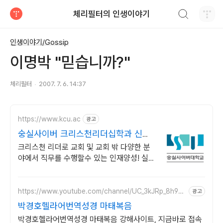
검색하기
체리필터의 인생이야기
티스토리
인생이야기/Gossip
이명박 "믿습니까?"
체리필터
2007. 7. 6. 14:37
https://www.kcu.ac
광고
숭실사이버 크리스천리더십학과 신편
입생 모집 중!
크리스천 리더로 교회 및 교회 밖 다양한 분
야에서 직무를 수행할수 있는 인재양성! 실력
으로 승부하자, 숭실력자! 한국최초 사이버대
학교! 100% 온라인강의!
https://www.youtube.com/channel/UC_3kJRp_8h9zE
광고
-OuijICG3A
박경호헬라어번역성경 마태복음
박경호헬라어번역성경 마태복음 강해사이트, 지금바로 접속