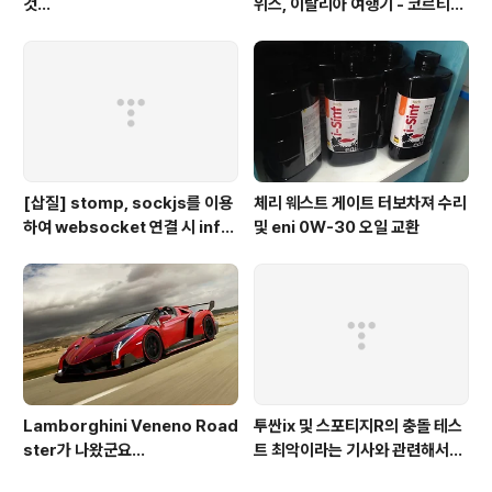
것...
위스, 이탈리아 여행기 - 코르티나
담페초, 돌로미테, 이탈리아 알프
스
[삽질] stomp, sockjs를 이용
체리 웨스트 게이트 터보차져 수리
하여 websocket 연결 시 info
및 eni 0W-30 오일 교환
가 404로 나오는 경우
Lamborghini Veneno Road
투싼ix 및 스포티지R의 충돌 테스
ster가 나왔군요...
트 최악이라는 기사와 관련해서...