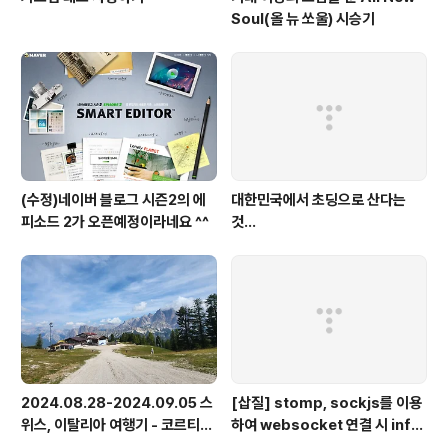
Soul(올 뉴 쏘울) 시승기
(수정)네이버 블로그 시즌2의 에
대한민국에서 초딩으로 산다는
피소드 2가 오픈예정이라네요 ^^
것...
2024.08.28-2024.09.05 스
[삽질] stomp, sockjs를 이용
위스, 이탈리아 여행기 - 코르티나
하여 websocket 연결 시 info
담페초, 돌로미테, 이탈리아 알프
가 404로 나오는 경우