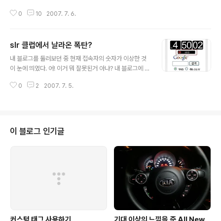
하겠습니다. 뭐 선관위에서 뭐라고 아직 하는 것은 아니지만... 어째든... 이놈의
0
10
2007. 7. 6.
대한민국 더러워서 뜨든가 해야 겠네요. 여기가 교회냐? 믿긴 뭘 믿어? 12월에
쓸어버려? 뭘 쓸어버려? 무슨 인종말살이냐? 아주 정말 싸가지 없이 말도 잘 하
는 구나... -.-;; 맹모삼천? -.-;; 덧. 파파짱님의 글이 파폭에서 안나와서 파폭에
slr 클럽에서 날라온 폭탄?
서도 보이게 할 겸 다시 올립니다. 덧2. 정말로 궁금한 건데 교회 믿는 사람들 정
글 내용
말로 이명박 찍어 줄겁니까? 단지 같은 기독교라는 이유로? 덧3. 선관위의 xxx
내 블로그를 둘러보던 중 현재 접속자의 숫자가 이상한 것
가 있을 듯도 한데... 선관위가 이 글을 본다면, http..
이 눈에 띄였다. 어! 이거 뭐 잘못된거 아냐? 내 블로그에 이
렇게 사람들이 많이 들어올리 없는데... 혹시 하면서 리퍼러
0
2
2007. 7. 5.
로그를 봤죠. 그랬더니... slr 클럽에서 링크가 걸려 있더군
요. 다음과 같은 내용이... 갑작스러운 방문자 폭탄에 몸둘
바를 모르겠네요 ㅎㅎ
이 블로그 인기글
커스텀 태그 사용하기
기대 이상의 느낌을 준 All New